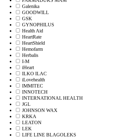
FARMADUKS MAM
Galenika
GOODWILL
GSK
GYNOPHILUS
Health Aid
HeartRate
HeartShield
Hemofarm
Herbalis
I-M
iHeart
ILKO ILAC
iLovehealth
IMMITEC
INNOTECH
INTERNATIONAL HEALTH
JGL
JOHNSON WAX
KRKA
LEATON
LEK
LIFE LINE BLAGOLEKS