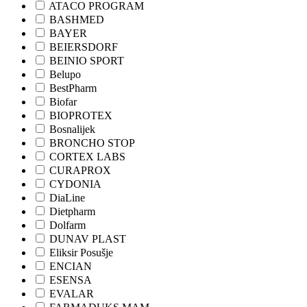
ATACO PROGRAM
BASHMED
BAYER
BEIERSDORF
BEINIO SPORT
Belupo
BestPharm
Biofar
BIOPROTEX
Bosnalijek
BRONCHO STOP
CORTEX LABS
CURAPROX
CYDONIA
DiaLine
Dietpharm
Dolfarm
DUNAV PLAST
Eliksir Posušje
ENCIAN
ESENSA
EVALAR