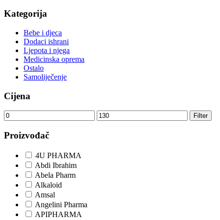
Kategorija
Bebe i djeca
Dodaci ishrani
Ljepota i njega
Medicinska oprema
Ostalo
Samoliječenje
Cijena
Minimalna
Maksimalna
Filter
cijena
cijena
Proizvođač
4U PHARMA
Abdi Ibrahim
Abela Pharm
Alkaloid
Amsal
Angelini Pharma
APIPHARMA