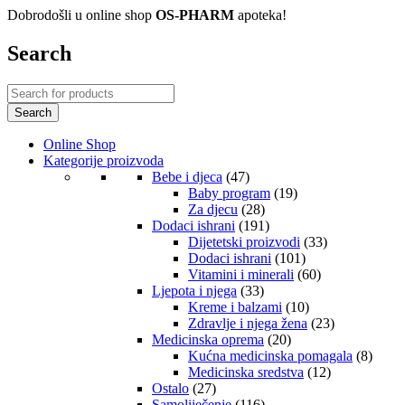
Dobrodošli u online shop
OS-PHARM
apoteka!
Search
Online Shop
Kategorije proizvoda
Bebe i djeca
(47)
Baby program
(19)
Za djecu
(28)
Dodaci ishrani
(191)
Dijetetski proizvodi
(33)
Dodaci ishrani
(101)
Vitamini i minerali
(60)
Ljepota i njega
(33)
Kreme i balzami
(10)
Zdravlje i njega žena
(23)
Medicinska oprema
(20)
Kućna medicinska pomagala
(8)
Medicinska sredstva
(12)
Ostalo
(27)
Samoliječenje
(116)