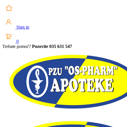
Sign in
0
Trebate pomoć?
Pozovite 035 631 547