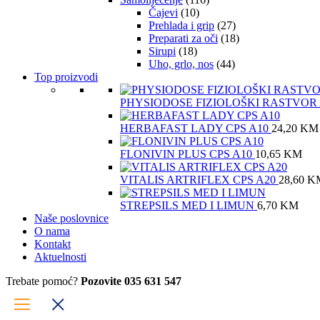
Čajevi
(10)
Prehlada i grip
(27)
Preparati za oči
(18)
Sirupi
(18)
Uho, grlo, nos
(44)
Top proizvodi
PHYSIODOSE FIZIOLOŠKI RASTVOR
HERBAFAST LADY CPS A10
24,20
KM
FLONIVIN PLUS CPS A10
10,65
KM
VITALIS ARTRIFLEX CPS A20
28,60
K
STREPSILS MED I LIMUN
6,70
KM
Naše poslovnice
O nama
Kontakt
Aktuelnosti
Trebate pomoć?
Pozovite 035 631 547