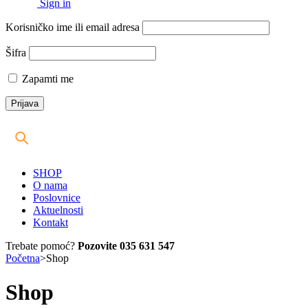
Sign in
Korisničko ime ili email adresa
Šifra
Zapamti me
SHOP
O nama
Poslovnice
Aktuelnosti
Kontakt
Trebate pomoć?
Pozovite 035 631 547
Početna
>
Shop
Shop