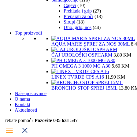
Čajevi
(10)
Prehlada i grip
(27)
Preparati za oči
(18)
Sirupi
(18)
Uho, grlo, nos
(44)
Top proizvodi
AQUA MARIS SPREJ ZA NOS 30ML
8,
ČAJ UROLOŠKI OSPHARM
3,80
KM
PH OMEGA 3 1000 MG A30
5,60
KM
LINEX TVRDE CPS A16
11,90
KM
BRONCHO STOP SPREJ 15ML
13,80
K
Naše poslovnice
O nama
Kontakt
Aktuelnosti
Trebate pomoć?
Pozovite 035 631 547