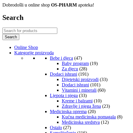
Dobrodošli u online shop
OS-PHARM
apoteka!
Search
Online Shop
Kategorije proizvoda
Bebe i djeca
(47)
Baby program
(19)
Za djecu
(28)
Dodaci ishrani
(191)
Dijetetski proizvodi
(33)
Dodaci ishrani
(101)
Vitamini i minerali
(60)
Ljepota i njega
(33)
Kreme i balzami
(10)
Zdravlje i njega žena
(23)
Medicinska oprema
(20)
Kućna medicinska pomagala
(8)
Medicinska sredstva
(12)
Ostalo
(27)
Samoliječenje
(116)