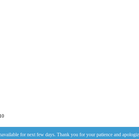
10
navailable for next few days. Thank you for your patience and apologiz