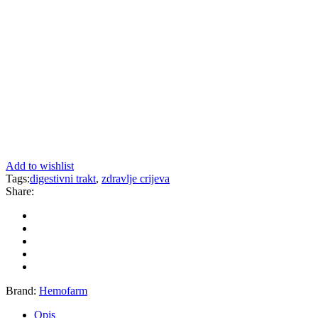
Add to wishlist
Tags:
digestivni trakt
,
zdravlje crijeva
Share:
Brand:
Hemofarm
Opis