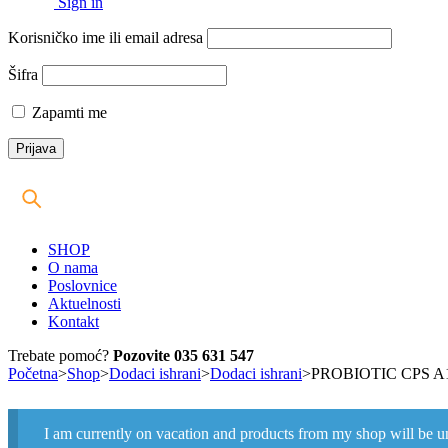
Sign in
Korisničko ime ili email adresa
Šifra
Zapamti me
SHOP
O nama
Poslovnice
Aktuelnosti
Kontakt
Trebate pomoć?
Pozovite 035 631 547
Početna
>
Shop
>
Dodaci ishrani
>
Dodaci ishrani
>
PROBIOTIC CPS A
I am currently on vacation and products from my shop will be u