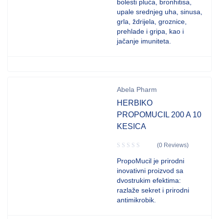
bolesti pluća, bronhitisa,
upale srednjeg uha, sinusa,
grla, ždrijela, groznice,
prehlade i gripa, kao i
jačanje imuniteta.
Abela Pharm
HERBIKO
PROPOMUCIL 200 A 10
KESICA
(0 Reviews)
PropoMucil je prirodni
inovativni proizvod sa
dvostrukim efektima:
razlaže sekret i prirodni
antimikrobik.