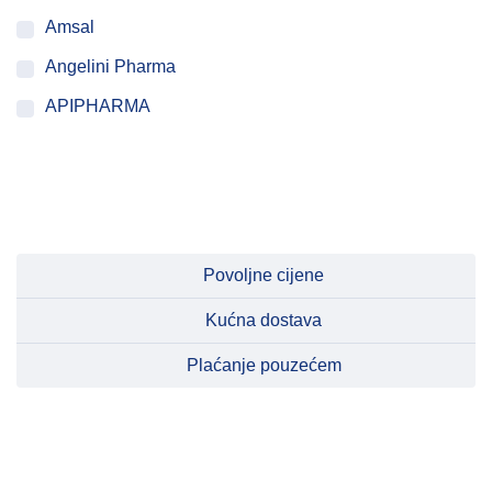
Amsal
Angelini Pharma
APIPHARMA
ATACO PROGRAM
BASHMED
BAYER
BEIERSDORF
Povoljne cijene
BEINIO SPORT
Kućna dostava
Belupo
Plaćanje pouzećem
BestPharm
Biofar
BIOPROTEX