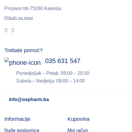
Bosnalijek
Prnjavor bb
75260 Kalesija
BRONCHO STOP
Prikaži na mapi
CORTEX LABS
CURAPROX
CYDONIA
Trebate pomoć?
DiaLine
035 631 547
Dietpharm
Ponedjeljak – Petak: 09:00 – 20:30
Dolfarm
Subota – Nedjelja: 09:00 – 14:00
DUNAV PLAST
Eliksir Posušje
info@ospharm.ba
ENCIAN
Informacije
Kupovina
ESENSA
EVALAR
Naše poslovnice
Moj račun