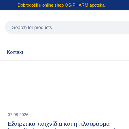
Dobrodošli u online shop
OS-PHARM
apoteka!
Kontakt
07.08.2026
Εξαιρετικά παιχνίδια και η πλατφόρμα