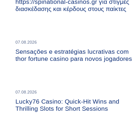
https://spinational-casinos.gr για στιγμές
διασκέδασης και κέρδους στους παίκτες
07.08.2026
Sensações e estratégias lucrativas com
thor fortune casino para novos jogadores
07.08.2026
Lucky76 Casino: Quick‑Hit Wins and
Thrilling Slots for Short Sessions