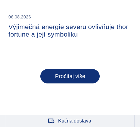
06.08.2026
Výjimečná energie severu ovlivňuje thor
fortune a její symboliku
Pročitaj više
Kućna dostava