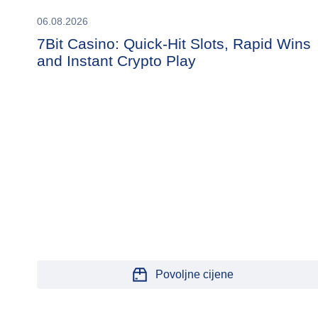
06.08.2026
7Bit Casino: Quick‑Hit Slots, Rapid Wins
and Instant Crypto Play
Povoljne cijene