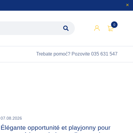
0
Trebate pomoć?
Pozovite 035 631 547
07.08.2026
Élégante opportunité et playjonny pour