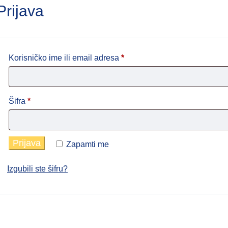
Prijava
Obavezno
Korisničko ime ili email adresa
*
Obavezno
Šifra
*
Prijava
Zapamti me
Izgubili ste šifru?