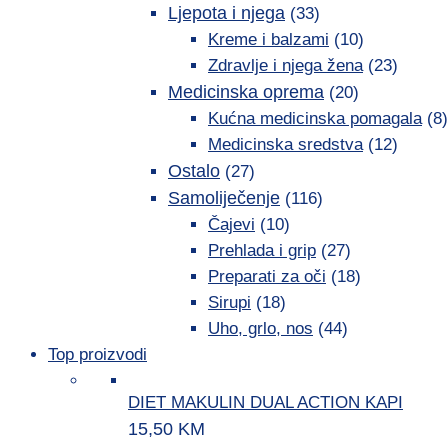
Ljepota i njega
(33)
Kreme i balzami
(10)
Zdravlje i njega žena
(23)
Medicinska oprema
(20)
Kućna medicinska pomagala
(8)
Medicinska sredstva
(12)
Ostalo
(27)
Samoliječenje
(116)
Čajevi
(10)
Prehlada i grip
(27)
Preparati za oči
(18)
Sirupi
(18)
Uho, grlo, nos
(44)
Top proizvodi
DIET MAKULIN DUAL ACTION KAPI
15,50
KM