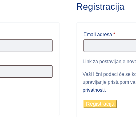
Registracija
Obavezn
Email adresa
*
Link za postavljanje nove
Vaši lični podaci će se ko
upravljanje pristupom v
privatnosti
.
Registracija