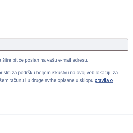
o
 šifre bit će poslan na vašu e-mail adresu.
ristiti za podršku boljem iskustvu na ovoj veb lokaciji, za
ašem računu i u druge svrhe opisane u sklopu
pravila o