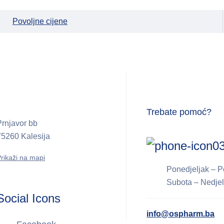
Povoljne cijene
Trebate pomoć?
Prnjavor bb
75260 Kalesija
0
rikaži na mapi
Ponedjeljak – P
Subota – Nedjel
Social Icons
info@ospharm.ba