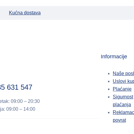
Kućna dostava
Informacije
Naše pos
Uslovi ku
35 631 547
Plaćanje
Sigurnost
etak: 09:00 – 20:30
plaćanja
ja: 09:00 – 14:00
Reklamaci
povrat