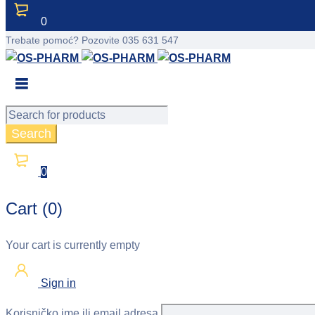
0
Trebate pomoć?
Pozovite 035 631 547
0
Cart (0)
Your cart is currently empty
Sign in
Korisničko ime ili email adresa