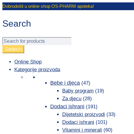
Dobrodošli u online shop
OS-PHARM
apoteka!
Search
Online Shop
Kategorije proizvoda
Bebe i djeca
(47)
Baby program
(19)
Za djecu
(28)
Dodaci ishrani
(191)
Dijetetski proizvodi
(33)
Dodaci ishrani
(101)
Vitamini i minerali
(60)