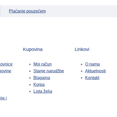
Plaćanje pouzećem
Kupovina
Linkovi
lovnice
Moj račun
O nama
povine
Stanje narudžbe
Aktuelnosti
Blagajna
Kontakt
Korpa
Lista želja
je i