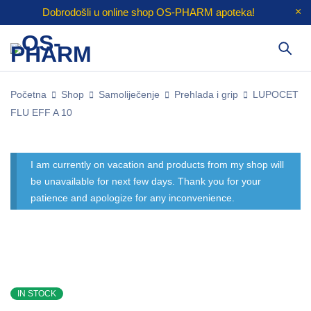
Dobrodošli u online shop
OS-PHARM
apoteka!
Početna
Shop
Samoliječenje
Prehlada i grip
LUPOCET
FLU EFF A 10
I am currently on vacation and products from my shop will
be unavailable for next few days. Thank you for your
patience and apologize for any inconvenience.
IN STOCK