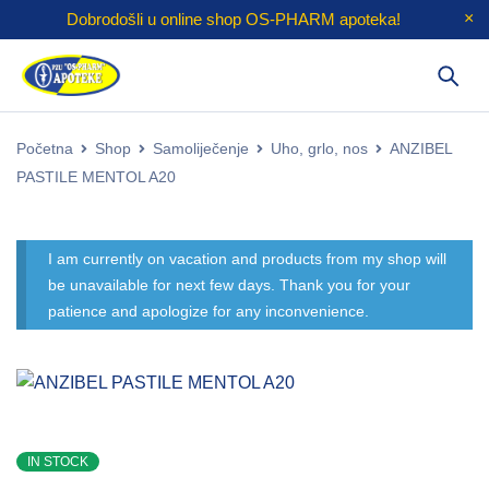
Dobrodošli u online shop
OS-PHARM
apoteka!
Početna
Shop
Samoliječenje
Uho, grlo, nos
ANZIBEL
PASTILE MENTOL A20
I am currently on vacation and products from my shop will
be unavailable for next few days. Thank you for your
patience and apologize for any inconvenience.
IN STOCK