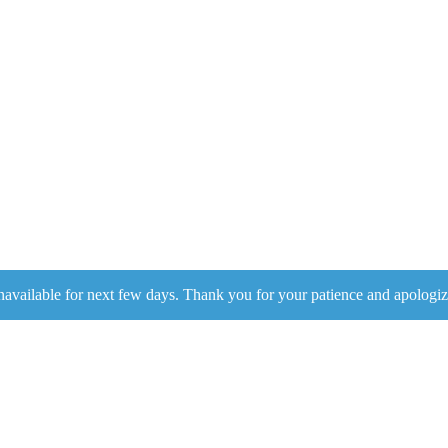
navailable for next few days. Thank you for your patience and apologiz