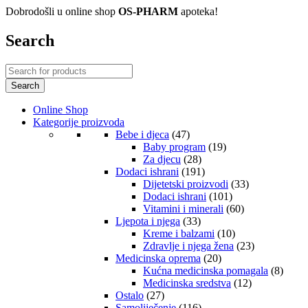
Dobrodošli u online shop
OS-PHARM
apoteka!
Search
Online Shop
Kategorije proizvoda
Bebe i djeca
(47)
Baby program
(19)
Za djecu
(28)
Dodaci ishrani
(191)
Dijetetski proizvodi
(33)
Dodaci ishrani
(101)
Vitamini i minerali
(60)
Ljepota i njega
(33)
Kreme i balzami
(10)
Zdravlje i njega žena
(23)
Medicinska oprema
(20)
Kućna medicinska pomagala
(8)
Medicinska sredstva
(12)
Ostalo
(27)
Samoliječenje
(116)