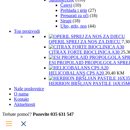
Čajevi
(10)
Prehlada i grip
(27)
Preparati za oči
(18)
Sirupi
(18)
Uho, grlo, nos
(44)
Top proizvodi
OPERIL SPREJ ZA NOS ZA DJECU
7,3
CITRAX FORTE BIOCLINICA A30
25,3
ESI PROPOLAID PROPOLGOLA SPRE
HELICOBALANS CPS A20
20,40
KM
HERBION BRŠLJAN PASTILE 16X35
Naše poslovnice
O nama
Kontakt
Aktuelnosti
Trebate pomoć?
Pozovite 035 631 547