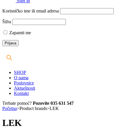
Sign in
Korisničko ime ili email adresa
Šifra
Zapamti me
SHOP
O nama
Poslovnice
Aktuelnosti
Kontakt
Trebate pomoć?
Pozovite 035 631 547
Početna
>
Product brands
>
LEK
LEK