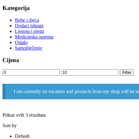
Kategorija
Bebe i djeca
Dodaci ishrani
Ljepota i njega
Medicinska oprema
Ostalo
Samoliječenje
Cijena
Minimalna
Maksimalna
Filter
cijena
cijena
I am currently on vacation and products from my shop will be u
Prikaz svih 3 rezultata
Sort by
Default