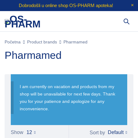
Dobrodošli u online shop
OS-PHARM
apoteka!
Početna
Product brands
Pharmamed
Pharmamed
I am currently on vacation and products from my
shop will be unavailable for next few days. Thank
you for your patience and apologize for any
inconvenience.
Default
Show
12
Sort by