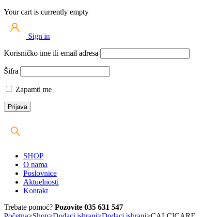
Your cart is currently empty
Sign in
Korisničko ime ili email adresa
Šifra
Zapamti me
SHOP
O nama
Poslovnice
Aktuelnosti
Kontakt
Trebate pomoć?
Pozovite 035 631 547
Početna
>
Shop
>
Dodaci ishrani
>
Dodaci ishrani
>
CALCICARE