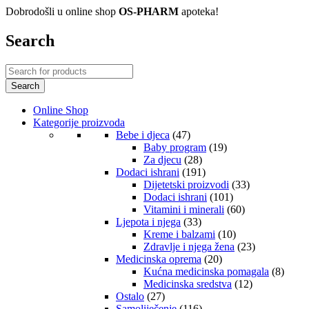
Dobrodošli u online shop
OS-PHARM
apoteka!
Search
Online Shop
Kategorije proizvoda
Bebe i djeca
(47)
Baby program
(19)
Za djecu
(28)
Dodaci ishrani
(191)
Dijetetski proizvodi
(33)
Dodaci ishrani
(101)
Vitamini i minerali
(60)
Ljepota i njega
(33)
Kreme i balzami
(10)
Zdravlje i njega žena
(23)
Medicinska oprema
(20)
Kućna medicinska pomagala
(8)
Medicinska sredstva
(12)
Ostalo
(27)
Samoliječenje
(116)