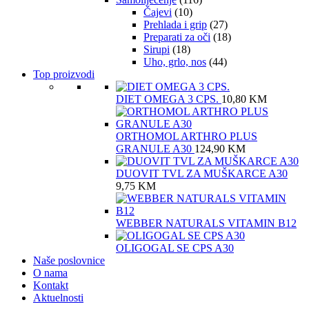
Čajevi
(10)
Prehlada i grip
(27)
Preparati za oči
(18)
Sirupi
(18)
Uho, grlo, nos
(44)
Top proizvodi
DIET OMEGA 3 CPS.
10,80
KM
ORTHOMOL ARTHRO PLUS
GRANULE A30
124,90
KM
DUOVIT TVL ZA MUŠKARCE A30
9,75
KM
WEBBER NATURALS VITAMIN B12
OLIGOGAL SE CPS A30
Naše poslovnice
O nama
Kontakt
Aktuelnosti