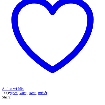
Add to wishlist
Tags:
djeca
,
kalcij
,
kosti
,
mišići
Share: