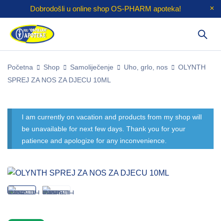
Dobrodošli u online shop
OS-PHARM
apoteka!
Početna
Shop
Samoliječenje
Uho, grlo, nos
OLYNTH
SPREJ ZA NOS ZA DJECU 10ML
I am currently on vacation and products from my shop will
be unavailable for next few days. Thank you for your
patience and apologize for any inconvenience.