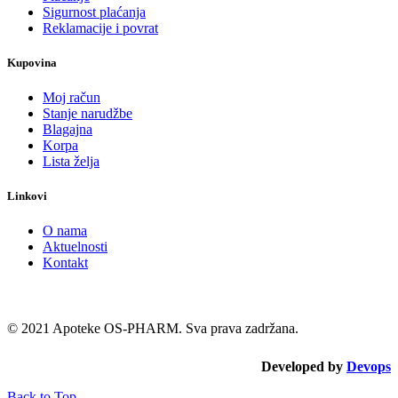
Sigurnost plaćanja
Reklamacije i povrat
Kupovina
Moj račun
Stanje narudžbe
Blagajna
Korpa
Lista želja
Linkovi
O nama
Aktuelnosti
Kontakt
© 2021 Apoteke OS-PHARM. Sva prava zadržana.
Developed by
Devops
Back to Top