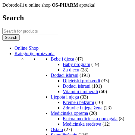
Dobrodošli u online shop
OS-PHARM
apoteka!
Search
Online Shop
Kategorije proizvoda
Bebe i djeca
(47)
Baby program
(19)
Za djecu
(28)
Dodaci ishrani
(191)
Dijetetski proizvodi
(33)
Dodaci ishrani
(101)
Vitamini i minerali
(60)
Ljepota i njega
(33)
Kreme i balzami
(10)
Zdravlje i njega žena
(23)
Medicinska oprema
(20)
Kućna medicinska pomagala
(8)
Medicinska sredstva
(12)
Ostalo
(27)
Samoliječenje
(116)