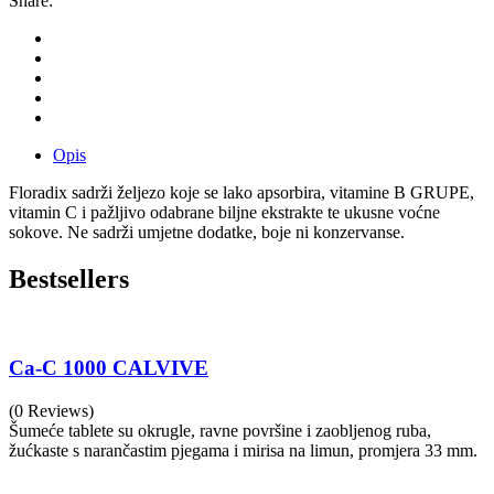
Share:
Opis
Floradix sadrži željezo koje se lako apsorbira, vitamine B GRUPE,
vitamin C i pažljivo odabrane biljne ekstrakte te ukusne voćne
sokove. Ne sadrži umjetne dodatke, boje ni konzervanse.
Bestsellers
Ca-C 1000 CALVIVE
(0 Reviews)
Šumeće tablete su okrugle, ravne površine i zaobljenog ruba,
žućkaste s narančastim pjegama i mirisa na limun, promjera 33 mm.