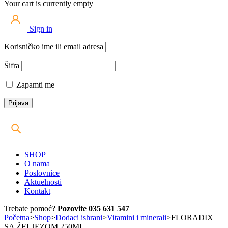
Your cart is currently empty
Sign in
Korisničko ime ili email adresa
Šifra
Zapamti me
SHOP
O nama
Poslovnice
Aktuelnosti
Kontakt
Trebate pomoć?
Pozovite 035 631 547
Početna
>
Shop
>
Dodaci ishrani
>
Vitamini i minerali
>
FLORADIX
SA ŽELJEZOM 250ML