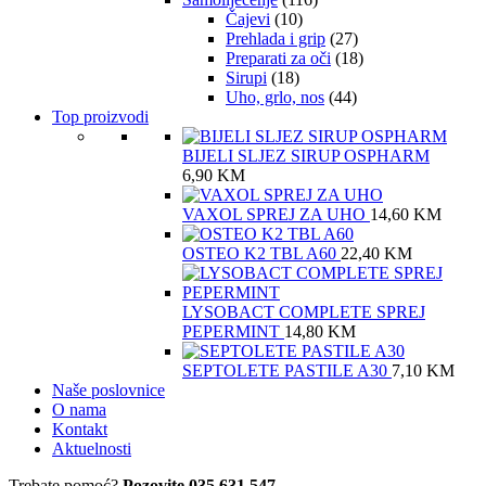
Čajevi
(10)
Prehlada i grip
(27)
Preparati za oči
(18)
Sirupi
(18)
Uho, grlo, nos
(44)
Top proizvodi
BIJELI SLJEZ SIRUP OSPHARM
6,90
KM
VAXOL SPREJ ZA UHO
14,60
KM
OSTEO K2 TBL A60
22,40
KM
LYSOBACT COMPLETE SPREJ
PEPERMINT
14,80
KM
SEPTOLETE PASTILE A30
7,10
KM
Naše poslovnice
O nama
Kontakt
Aktuelnosti
Trebate pomoć?
Pozovite 035 631 547