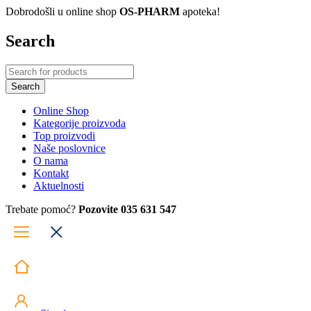
Dobrodošli u online shop
OS-PHARM
apoteka!
Search
Online Shop
Kategorije proizvoda
Top proizvodi
Naše poslovnice
O nama
Kontakt
Aktuelnosti
Trebate pomoć?
Pozovite 035 631 547