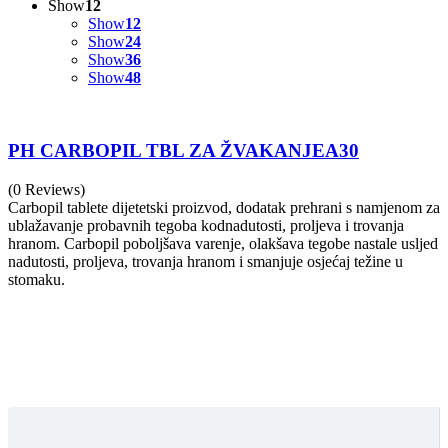
Show
12
Show
12
Show
24
Show
36
Show
48
PH CARBOPIL TBL ZA ŽVAKANJEA30
(0 Reviews)
Carbopil tablete dijetetski proizvod, dodatak prehrani s namjenom za
ublažavanje probavnih tegoba kodnadutosti, proljeva i trovanja
hranom. Carbopil poboljšava varenje, olakšava tegobe nastale usljed
nadutosti, proljeva, trovanja hranom i smanjuje osjećaj težine u
stomaku.