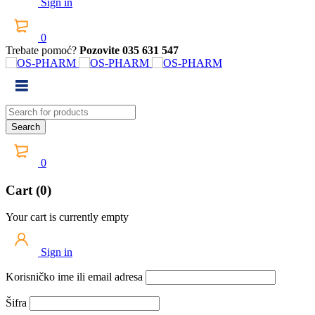
Sign in
0
Trebate pomoć?
Pozovite 035 631 547
0
Cart (0)
Your cart is currently empty
Sign in
Korisničko ime ili email adresa
Šifra