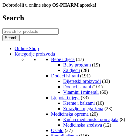
Dobrodošli u online shop
OS-PHARM
apoteka!
Search
Online Shop
Kategorije proizvoda
Bebe i djeca
(47)
Baby program
(19)
Za djecu
(28)
Dodaci ishrani
(191)
Dijetetski proizvodi
(33)
Dodaci ishrani
(101)
Vitamini i minerali
(60)
Ljepota i njega
(33)
Kreme i balzami
(10)
Zdravlje i njega žena
(23)
Medicinska oprema
(20)
Kućna medicinska pomagala
(8)
Medicinska sredstva
(12)
Ostalo
(27)
Samoliječenje
(116)