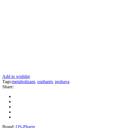
Add to wishlist
Tags:
metabolizam
,
ospharm
,
probava
Share:
Brand:
OS-Pharm