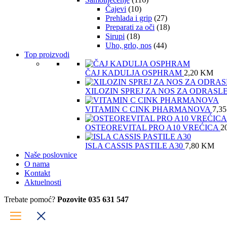
Čajevi
(10)
Prehlada i grip
(27)
Preparati za oči
(18)
Sirupi
(18)
Uho, grlo, nos
(44)
Top proizvodi
ČAJ KADULJA OSPHRAM
2,20
KM
XILOZIN SPREJ ZA NOS ZA ODRASL
VITAMIN C CINK PHARMANOVA
7,3
OSTEOREVITAL PRO A10 VREĆICA
2
ISLA CASSIS PASTILE A30
7,80
KM
Naše poslovnice
O nama
Kontakt
Aktuelnosti
Trebate pomoć?
Pozovite 035 631 547