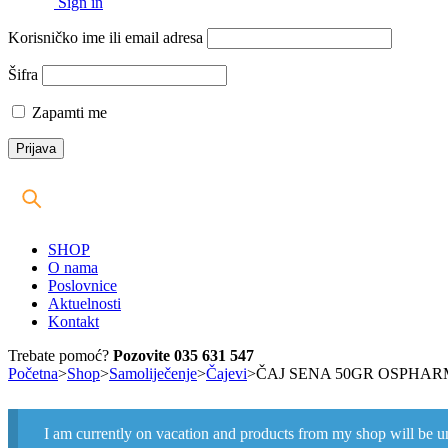
Sign in
Korisničko ime ili email adresa
Šifra
Zapamti me
SHOP
O nama
Poslovnice
Aktuelnosti
Kontakt
Trebate pomoć?
Pozovite 035 631 547
Početna
>
Shop
>
Samoliječenje
>
Čajevi
>
ČAJ SENA 50GR OSPHAR
I am currently on vacation and products from my shop will be u