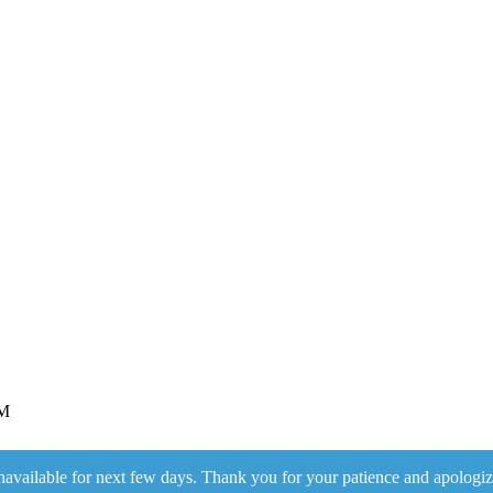
M
navailable for next few days. Thank you for your patience and apologiz