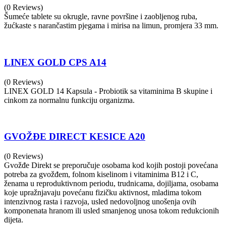
(0 Reviews)
Šumeće tablete su okrugle, ravne površine i zaobljenog ruba,
žućkaste s narančastim pjegama i mirisa na limun, promjera 33 mm.
LINEX GOLD CPS A14
(0 Reviews)
LINEX GOLD 14 Kapsula - Probiotik sa vitaminima B skupine i
cinkom za normalnu funkciju organizma.
GVOŽĐE DIRECT KESICE A20
(0 Reviews)
Gvožđe Direkt se preporučuje osobama kod kojih postoji povećana
potreba za gvožđem, folnom kiselinom i vitaminima B12 i C,
ženama u reproduktivnom periodu, trudnicama, dojiljama, osobama
koje upražnjavaju povećanu fizičku aktivnost, mladima tokom
intenzivnog rasta i razvoja, usled nedovoljnog unošenja ovih
komponenata hranom ili usled smanjenog unosa tokom redukcionih
dijeta.