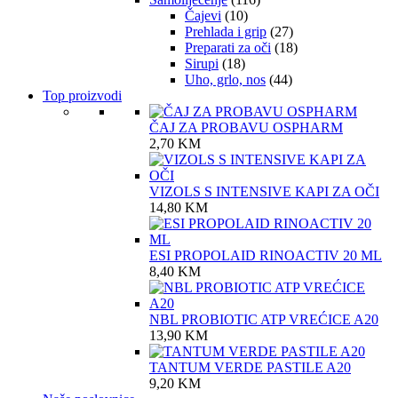
Čajevi
(10)
Prehlada i grip
(27)
Preparati za oči
(18)
Sirupi
(18)
Uho, grlo, nos
(44)
Top proizvodi
ČAJ ZA PROBAVU OSPHARM
2,70
KM
VIZOLS S INTENSIVE KAPI ZA OČI
14,80
KM
ESI PROPOLAID RINOACTIV 20 ML
8,40
KM
NBL PROBIOTIC ATP VREĆICE A20
13,90
KM
TANTUM VERDE PASTILE A20
9,20
KM