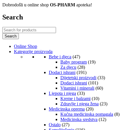
Dobrodošli u online shop
OS-PHARM
apoteka!
Search
Online Shop
Kategorije proizvoda
Bebe i djeca
(47)
Baby program
(19)
Za djecu
(28)
Dodaci ishrani
(191)
Dijetetski proizvodi
(33)
Dodaci ishrani
(101)
Vitamini i minerali
(60)
Ljepota i njega
(33)
Kreme i balzami
(10)
Zdravlje i njega žena
(23)
Medicinska oprema
(20)
Kućna medicinska pomagala
(8)
Medicinska sredstva
(12)
Ostalo
(27)
Samoliječenje
(116)