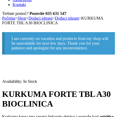
Kontakt
Trebate pomoć?
Pozovite 035 631 547
Početna
>
Shop
>
Dodaci ishrani
>
Dodaci ishrani
>
KURKUMA
FORTE TBL A30 BIOCLINICA
I am currently on vacation and products from my shop will
be unavailable for next few days. Thank you for your
patience and apologize for any inconvenience.
Availability:
In Stock
KURKUMA FORTE TBL A30
BIOCLINICA
Kurkuma longa ima veoma ljekovito dejstvo i pomaže kod
artritisa,