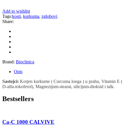
Add to wishlist
Tags:
kosti
,
kurkuma
,
zglobovi
Share:
Brand:
Bioclinica
Opis
Sastojci:
Korjen kurkume ( Curcuma longa ) u prahu, Vitamin E (
D-alfa-tokoferol), Magnezijum-stearat, silicijum-dioksid i talk.
Bestsellers
Ca-C 1000 CALVIVE