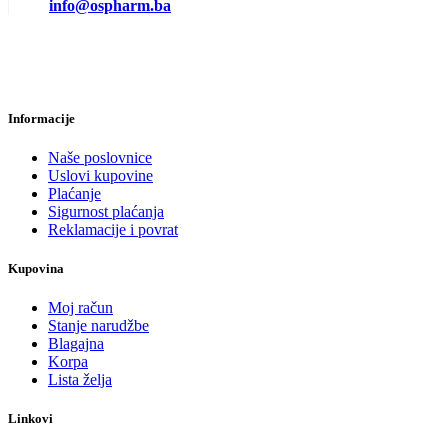
info@ospharm.ba
Informacije
Naše poslovnice
Uslovi kupovine
Plaćanje
Sigurnost plaćanja
Reklamacije i povrat
Kupovina
Moj račun
Stanje narudžbe
Blagajna
Korpa
Lista želja
Linkovi