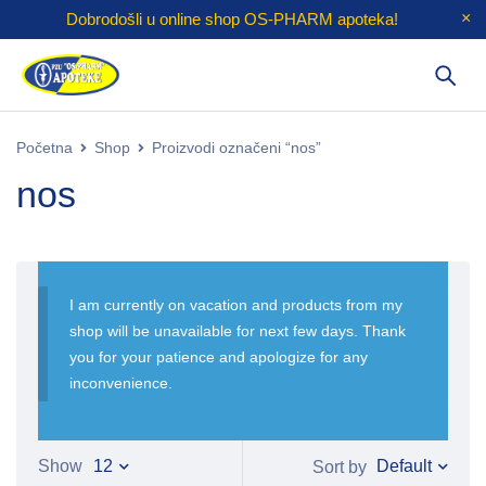
Dobrodošli u online shop
OS-PHARM
apoteka!
Početna
Shop
Proizvodi označeni “nos”
nos
I am currently on vacation and products from my
shop will be unavailable for next few days. Thank
you for your patience and apologize for any
inconvenience.
Default
Show
12
Sort by