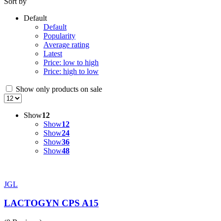
Sort by
Default
Default
Popularity
Average rating
Latest
Price: low to high
Price: high to low
Show only products on sale
Show
12
Show
12
Show
24
Show
36
Show
48
JGL
LACTOGYN CPS A15