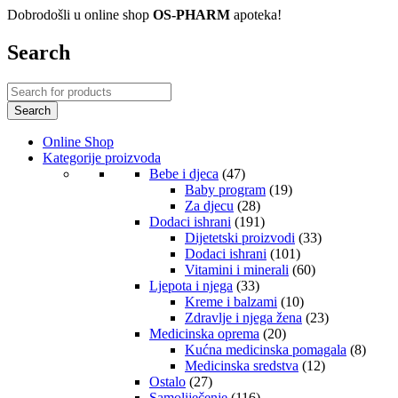
Dobrodošli u online shop
OS-PHARM
apoteka!
Search
Online Shop
Kategorije proizvoda
Bebe i djeca
(47)
Baby program
(19)
Za djecu
(28)
Dodaci ishrani
(191)
Dijetetski proizvodi
(33)
Dodaci ishrani
(101)
Vitamini i minerali
(60)
Ljepota i njega
(33)
Kreme i balzami
(10)
Zdravlje i njega žena
(23)
Medicinska oprema
(20)
Kućna medicinska pomagala
(8)
Medicinska sredstva
(12)
Ostalo
(27)
Samoliječenje
(116)