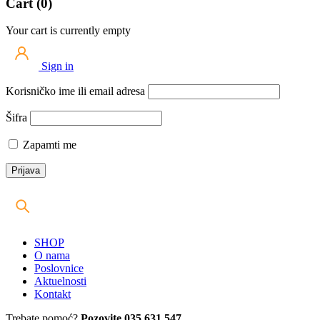
Cart (0)
Your cart is currently empty
Sign in
Korisničko ime ili email adresa
Šifra
Zapamti me
SHOP
O nama
Poslovnice
Aktuelnosti
Kontakt
Trebate pomoć?
Pozovite 035 631 547