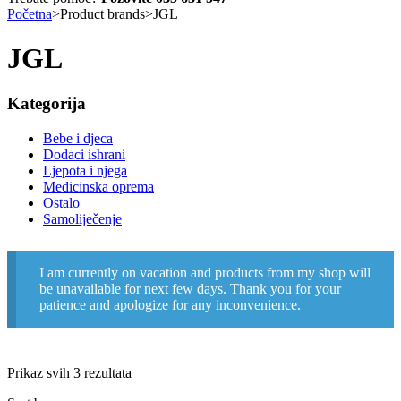
Početna
>
Product brands
>
JGL
JGL
Kategorija
Bebe i djeca
Dodaci ishrani
Ljepota i njega
Medicinska oprema
Ostalo
Samoliječenje
I am currently on vacation and products from my shop will
be unavailable for next few days. Thank you for your
patience and apologize for any inconvenience.
Prikaz svih 3 rezultata