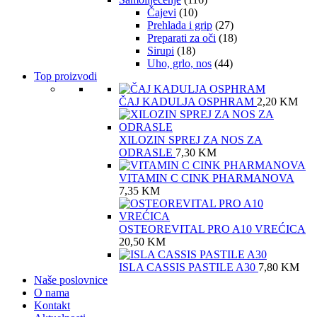
Čajevi
(10)
Prehlada i grip
(27)
Preparati za oči
(18)
Sirupi
(18)
Uho, grlo, nos
(44)
Top proizvodi
ČAJ KADULJA OSPHRAM
2,20
KM
XILOZIN SPREJ ZA NOS ZA
ODRASLE
7,30
KM
VITAMIN C CINK PHARMANOVA
7,35
KM
OSTEOREVITAL PRO A10 VREĆICA
20,50
KM
ISLA CASSIS PASTILE A30
7,80
KM
Naše poslovnice
O nama
Kontakt