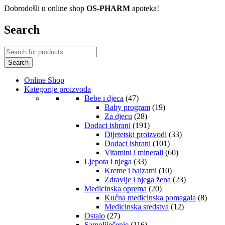
Dobrodošli u online shop
OS-PHARM
apoteka!
Search
Online Shop
Kategorije proizvoda
Bebe i djeca
(47)
Baby program
(19)
Za djecu
(28)
Dodaci ishrani
(191)
Dijetetski proizvodi
(33)
Dodaci ishrani
(101)
Vitamini i minerali
(60)
Ljepota i njega
(33)
Kreme i balzami
(10)
Zdravlje i njega žena
(23)
Medicinska oprema
(20)
Kućna medicinska pomagala
(8)
Medicinska sredstva
(12)
Ostalo
(27)
Samoliječenje
(116)