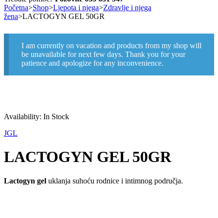
Početna
>
Shop
>
Ljepota i njega
>
Zdravlje i njega
žena
>
LACTOGYN GEL 50GR
I am currently on vacation and products from my shop will
be unavailable for next few days. Thank you for your
patience and apologize for any inconvenience.
Availability:
In Stock
JGL
LACTOGYN GEL 50GR
Lactogyn gel
uklanja suhoću rodnice i intimnog područja.