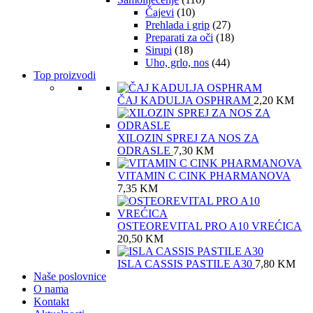
Čajevi
(10)
Prehlada i grip
(27)
Preparati za oči
(18)
Sirupi
(18)
Uho, grlo, nos
(44)
Top proizvodi
ČAJ KADULJA OSPHRAM
2,20
KM
XILOZIN SPREJ ZA NOS ZA
ODRASLE
7,30
KM
VITAMIN C CINK PHARMANOVA
7,35
KM
OSTEOREVITAL PRO A10 VREĆICA
20,50
KM
ISLA CASSIS PASTILE A30
7,80
KM
Naše poslovnice
O nama
Kontakt