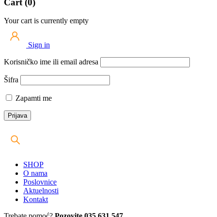
Cart (0)
Your cart is currently empty
Sign in
Korisničko ime ili email adresa
Šifra
Zapamti me
SHOP
O nama
Poslovnice
Aktuelnosti
Kontakt
Trebate pomoć?
Pozovite 035 631 547