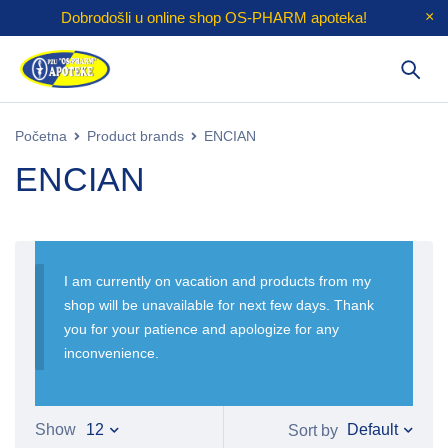
Dobrodošli u online shop
OS-PHARM
apoteka!
Početna
Product brands
ENCIAN
ENCIAN
I am currently on vacation and products from my
shop will be unavailable for next few days. Thank
you for your patience and apologize for any
inconvenience.
Default
Show
12
Sort by