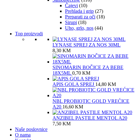
Čajevi
(10)
Prehlada i grip
(27)
Preparati za oči
(18)
Sirupi
(18)
Uho, grlo, nos
(44)
Top proizvodi
LYNASE SPREJ ZA NOS 30ML
8,30
KM
SINOMARIN BOČICE ZA BEBE
18X5ML
0,70
KM
APIS GOLA SPREJ
14,80
KM
NBL PROBIOTIC GOLD VREĆICE
A20
16,60
KM
ANZIBEL PASTILE MENTOL A20
7,50
KM
Naše poslovnice
O nama