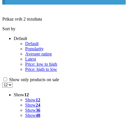
Prikaz svih 2 rezultata
Sort by
Default
Default
Popularity
Average rating
Latest
Price: low to high
Price: high to low
Show only products on sale
Show
12
Show
12
Show
24
Show
36
Show
48