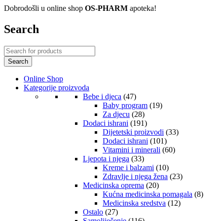
Dobrodošli u online shop
OS-PHARM
apoteka!
Search
Online Shop
Kategorije proizvoda
Bebe i djeca
(47)
Baby program
(19)
Za djecu
(28)
Dodaci ishrani
(191)
Dijetetski proizvodi
(33)
Dodaci ishrani
(101)
Vitamini i minerali
(60)
Ljepota i njega
(33)
Kreme i balzami
(10)
Zdravlje i njega žena
(23)
Medicinska oprema
(20)
Kućna medicinska pomagala
(8)
Medicinska sredstva
(12)
Ostalo
(27)
Samoliječenje
(116)