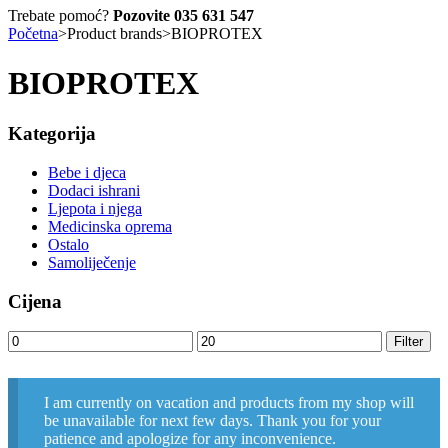
Trebate pomoć?
Pozovite 035 631 547
Početna
>
Product brands
>
BIOPROTEX
BIOPROTEX
Kategorija
Bebe i djeca
Dodaci ishrani
Ljepota i njega
Medicinska oprema
Ostalo
Samoliječenje
Cijena
Minimalna
Maksimalna
Filter
cijena
cijena
I am currently on vacation and products from my shop will
be unavailable for next few days. Thank you for your
patience and apologize for any inconvenience.