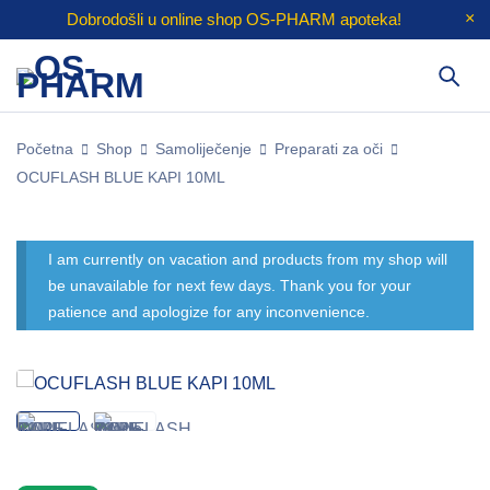
Dobrodošli u online shop
OS-PHARM
apoteka!
Početna
Shop
Samoliječenje
Preparati za oči
OCUFLASH BLUE KAPI 10ML
I am currently on vacation and products from my shop will
be unavailable for next few days. Thank you for your
patience and apologize for any inconvenience.