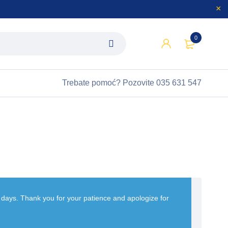
0
Trebate pomoć?
Pozovite 035 631 547
w days. Thank you for your patience and apologize for