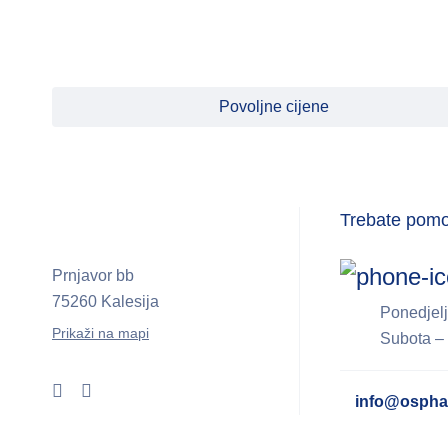
INTERNATIONAL HEALTH
JGL
JOHNSON WAX
Povoljne cijene
KRKA
LEATON
LEK
Trebate pom
LIFE LINE BLAGOLEKS
MASTER
Prnjavor bb
MAX MEDICA
75260 Kalesija
Ponedjelj
MAXIVITA
Prikaži na mapi
Subota – 
MEDEX
info@ospha
Medialarm
Medicstore