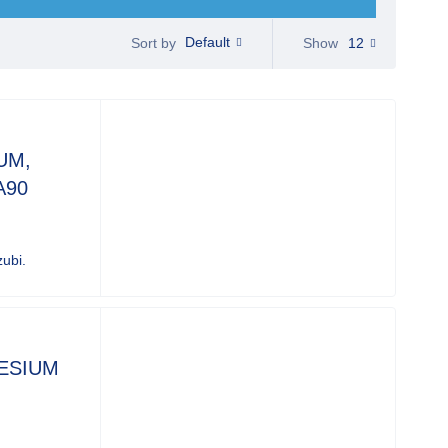
Default
Show
12
Sort by
UM,
A90
zubi.
ESIUM