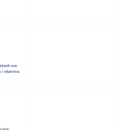
ezbedi sve
a i vitamina
zičkih