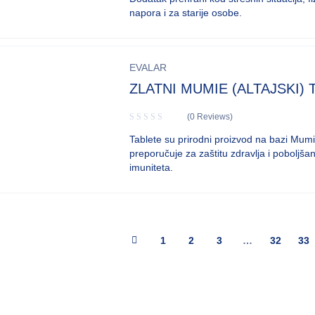
napora i za starije osobe.
EVALAR
ZLATNI MUMIE (ALTAJSKI) 
(0 Reviews)
Tablete su prirodni proizvod na bazi Mumie
preporučuje za zaštitu zdravlja i poboljšan
imuniteta.
1
2
3
…
32
33