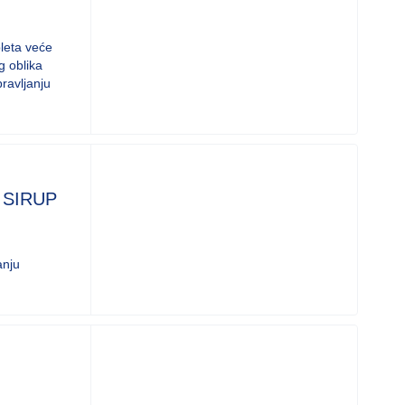
bleta veće
g oblika
pravljanju
 SIRUP
anju