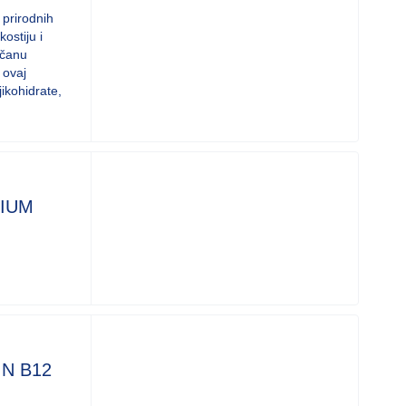
prirodnih
ostiju i
učanu
 ovaj
ikohidrate,
IUM
N B12