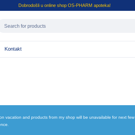
Dobrodošli u online shop
OS-PHARM
apoteka!
Kontakt
 on vacation and products from my shop will be unavailable for next fe
ence.