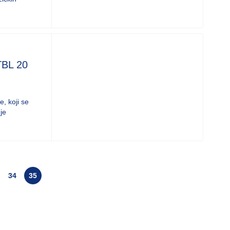
TBL 20
, koji se
je
34
35