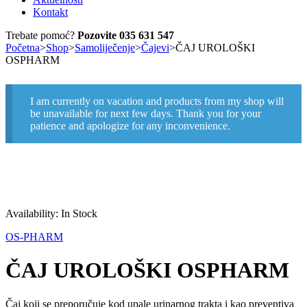
Kontakt
Trebate pomoć?
Pozovite 035 631 547
Početna
>
Shop
>
Samoliječenje
>
Čajevi
>
ČAJ UROLOŠKI
OSPHARM
I am currently on vacation and products from my shop will
be unavailable for next few days. Thank you for your
patience and apologize for any inconvenience.
Availability:
In Stock
OS-PHARM
ČAJ UROLOŠKI OSPHARM
Čaj koji se preporučuje kod upale urinarnog trakta i kao preventiva