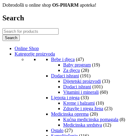
Dobrodošli u online shop
OS-PHARM
apoteka!
Search
Online Shop
Kategorije proizvoda
Bebe i djeca
(47)
Baby program
(19)
Za djecu
(28)
Dodaci ishrani
(191)
Dijetetski proizvodi
(33)
Dodaci ishrani
(101)
Vitamini i minerali
(60)
Ljepota i njega
(33)
Kreme i balzami
(10)
Zdravlje i njega žena
(23)
Medicinska oprema
(20)
Kućna medicinska pomagala
(8)
Medicinska sredstva
(12)
Ostalo
(27)
Samoliječenje
(116)