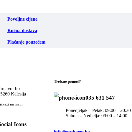
Povoljne cijene
Kućna dostava
Plaćanje pouzećem
Trebate pomoć?
rnjavor bb
5260 Kalesija
035 631 547
rikaži na mapi
Ponedjeljak – Petak: 09:00 – 20:30
Subota – Nedjelja: 09:00 – 14:00
Social Icons
info@ospharm.ba