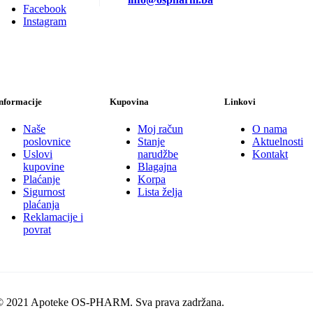
Facebook
Instagram
nformacije
Kupovina
Linkovi
Naše
Moj račun
O nama
poslovnice
Stanje
Aktuelnosti
Uslovi
narudžbe
Kontakt
kupovine
Blagajna
Plaćanje
Korpa
Sigurnost
Lista želja
plaćanja
Reklamacije i
povrat
© 2021 Apoteke OS-PHARM. Sva prava zadržana.