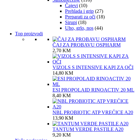
Čajevi
(10)
Prehlada i grip
(27)
Preparati za oči
(18)
Sirupi
(18)
Uho, grlo, nos
(44)
Top proizvodi
ČAJ ZA PROBAVU OSPHARM
2,70
KM
VIZOLS S INTENSIVE KAPI ZA OČI
14,80
KM
ESI PROPOLAID RINOACTIV 20 ML
8,40
KM
NBL PROBIOTIC ATP VREĆICE A20
13,90
KM
TANTUM VERDE PASTILE A20
9,20
KM