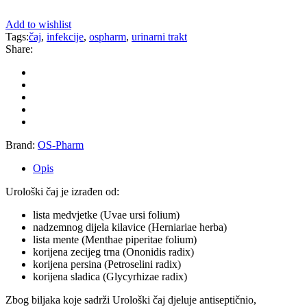
Add to wishlist
Tags:
čaj
,
infekcije
,
ospharm
,
urinarni trakt
Share:
Brand:
OS-Pharm
Opis
Urološki čaj je izrađen od:
lista medvjetke (Uvae ursi folium)
nadzemnog dijela kilavice (Herniariae herba)
lista mente (Menthae piperitae folium)
korijena zecijeg trna (Ononidis radix)
korijena persina (Petroselini radix)
korijena sladica (Glycyrhizae radix)
Zbog biljaka koje sadrži Urološki čaj djeluje antiseptičnio,