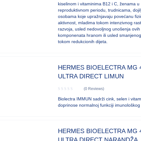
kiselinom i vitaminima B12 i C, ženama u
reproduktivnom periodu, trudnicama, doji
osobama koje upražnjavaju povećanu fizi
aktivnost, mladima tokom intenzivnog rast
razvoja, usled nedovoljnog unošenja ovih
komponenata hranom ili usled smanjeno
tokom redukcionih dijeta.
HERMES BIOELECTRA MG 
ULTRA DIRECT LIMUN
(0 Reviews)
Biolectra IMMUN sadrži cink, selen i vitam
doprinose normalnoj funkciji imunološkog
HERMES BIOELECTRA MG 
ULTRA DIRECT NARANDŽA