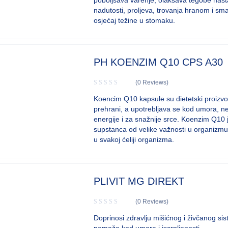
poboljšava varenje, olakšava tegobe nast
nadutosti, proljeva, trovanja hranom i sm
osjećaj težine u stomaku.
PH KOENZIM Q10 CPS A30
(0 Reviews)
Koencim Q10 kapsule su dietetski proizv
prehrani, a upotrebljava se kod umora, n
energije i za snažnije srce. Koenzim Q10 
supstanca od velike važnosti u organizmu 
u svakoj ćeliji organizma.
PLIVIT MG DIREKT
(0 Reviews)
Doprinosi zdravlju mišićnog i živčanog si