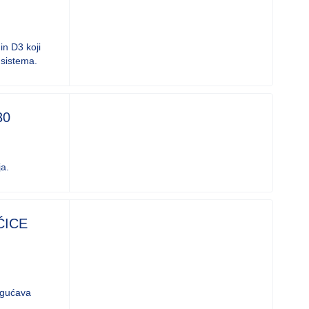
in D3 koji
 sistema.
30
a.
ĆICE
ogućava