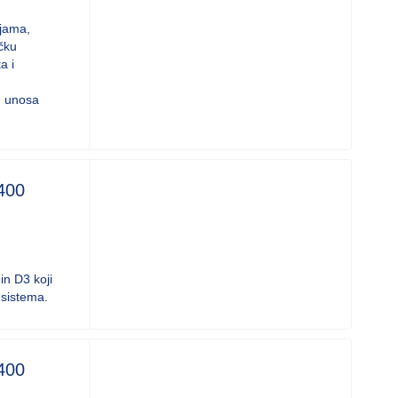
ljama,
čku
a i
g unosa
400
in D3 koji
 sistema.
400