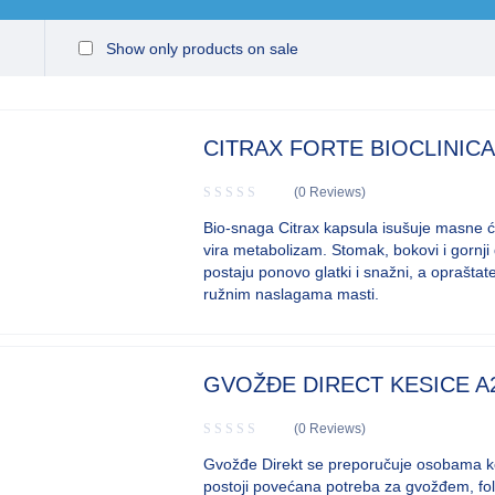
Show only products on sale
CITRAX FORTE BIOCLINICA
(0 Reviews)
Bio-sna­ga Ci­tr­ax ka­psu­la isušuje ma­sne će
vi­ra me­ta­bo­li­zam. Sto­mak, bo­ko­vi i go­r­nji
po­sta­ju po­no­vo gla­tki i snažni, a oprašta­
ružnim na­sla­ga­ma ma­sti.
GVOŽĐE DIRECT KESICE A
(0 Reviews)
Gvožđe Direkt se preporučuje osobama k
postoji povećana potreba za gvožđem, f