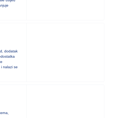
ale usljed
anjuje
od, dodatak
edostatka
je
i nalazi se
stema,