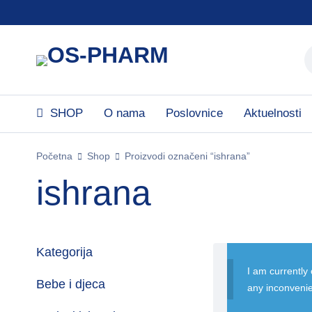
SHOP
O nama
Poslovnice
Aktuelnosti
Početna
Shop
Proizvodi označeni “ishrana”
ishrana
Kategorija
I am currently
Bebe i djeca
any inconveni