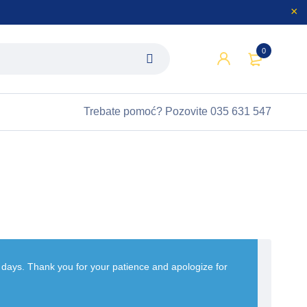
0
Trebate pomoć?
Pozovite 035 631 547
w days. Thank you for your patience and apologize for