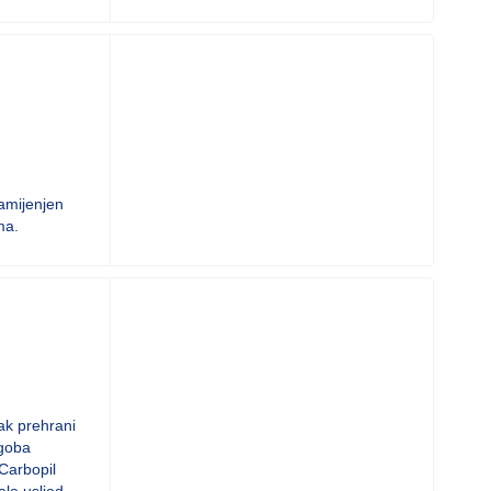
amijenjen
ma.
tak prehrani
egoba
 Carbopil