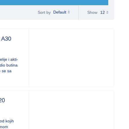
Default
Show
12
Sort by
 A30
lije i akti­
 dio bu­ti­na
te se sa
20
od kojih
olnom