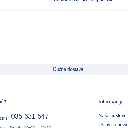
pomaže kod umora i iscrpljenosti.
Kućna dostava
oć?
Informacije
035 631 547
Naše poslovni
Uslovi kupovi