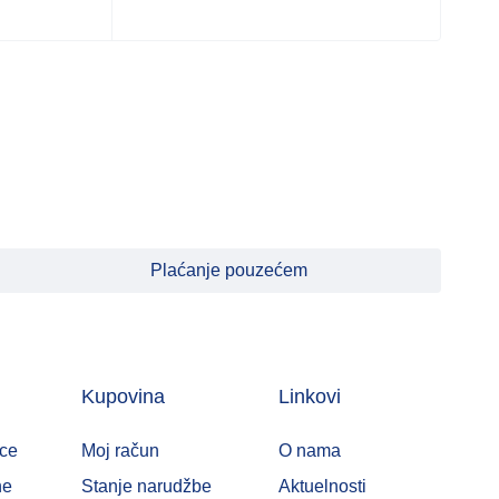
Plaćanje pouzećem
Kupovina
Linkovi
ce
Moj račun
O nama
ne
Stanje narudžbe
Aktuelnosti