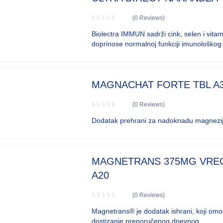
(0 Reviews)
Biolectra IMMUN sadrži cink, selen i vitam
doprinose normalnoj funkciji imunološkog
MAGNACHAT FORTE TBL A
(0 Reviews)
Dodatak prehrani za nadoknadu magnezij
MAGNETRANS 375MG VRE
A20
(0 Reviews)
Magnetrans® je dodatak ishrani, koji om
dostizanje preporučenog dnevnog