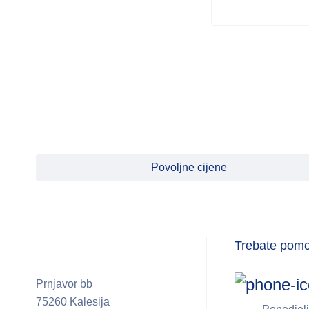
MEDIMPEX
MEDIS
MICROLIFE
MILUPA
MOSQUITO
MyMedi
Povoljne cijene
Natumin Pharma
NATUR PRODUCT
PHARMA
Natural Wealth
Trebate pom
NATURES AID
NEO ANGIN
Prnjavor bb
75260 Kalesija
NOBEL