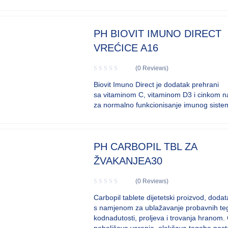
PH BIOVIT IMUNO DIRECT
VREĆICE A16
(0 Reviews)
Biovit Imuno Direct je dodatak prehrani
sa vitaminom C, vitaminom D3 i cinkom n
za normalno funkcionisanje imunog siste
PH CARBOPIL TBL ZA
ŽVAKANJEA30
(0 Reviews)
Carbopil tablete dijetetski proizvod, doda
s namjenom za ublažavanje probavnih t
kodnadutosti, proljeva i trovanja hranom.