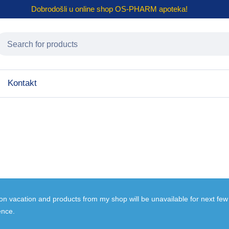
Dobrodošli u online shop
OS-PHARM
apoteka!
Kontakt
 on vacation and products from my shop will be unavailable for next fe
ence.