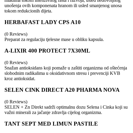
mladima tokom intenzivnog rasta i razvoja, usled nedovoljnog
unošenja ovih komponenata hranom ili usled smanjenog unosa
tokom redukcionih dijeta.
HERBAFAST LADY CPS A10
(0 Reviews)
Preparat za regulaciju tjelesne mase u obliku kapsula.
A-LIXIR 400 PROTECT 7X30ML
(0 Reviews)
Snažan antioksidans koji pomaže u zaštiti organizma od oštećenja
slobodnim radikalima u oksidativnom stresu i prevenciji KVB
kroz antioksidat.
SELEN CINK DIRECT A20 PHARMA NOVA
(0 Reviews)
SELEN + Zn Direkt sadrži optimalnu dozu Selena i Cinka koji su
važni minerali za jačanje zdravlja cijelog organizma.
TANT SEPT MED LIMUN PASTILE