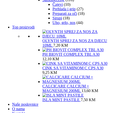
Čajevi
(10)
Prehlada i grip
(27)
Preparati za oči
(18)
Sirupi
(18)
Uho, grlo, nos
(44)
Top proizvodi
OLYNTH SPREJ ZA NOS ZA DJECU
10ML
7,20
KM
PH BIOVIT COMPLEX TBL A30
12,10
KM
CINK SA VITAMINOM C CPS A30
9,25
KM
CALCICARE CALCIUM +
MAGNESIUM 200ML
13,60
KM
ISLA MINT PASTILE
7,50
KM
Naše poslovnice
O nama