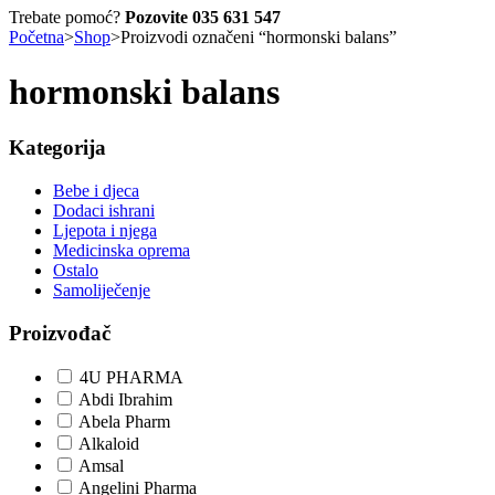
Trebate pomoć?
Pozovite 035 631 547
Početna
>
Shop
>
Proizvodi označeni “hormonski balans”
hormonski balans
Kategorija
Bebe i djeca
Dodaci ishrani
Ljepota i njega
Medicinska oprema
Ostalo
Samoliječenje
Proizvođač
4U PHARMA
Abdi Ibrahim
Abela Pharm
Alkaloid
Amsal
Angelini Pharma