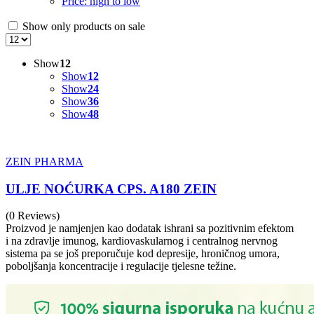
Price: high to low
Show only products on sale
Show
12
Show
12
Show
24
Show
36
Show
48
ZEIN PHARMA
ULJE NOĆURKA CPS. A180 ZEIN
(0 Reviews)
Proizvod je namjenjen kao dodatak ishrani sa pozitivnim efektom
i na zdravlje imunog, kardiovaskularnog i centralnog nervnog
sistema pa se još preporučuje kod depresije, hroničnog umora,
poboljšanja koncentracije i regulacije tjelesne težine.