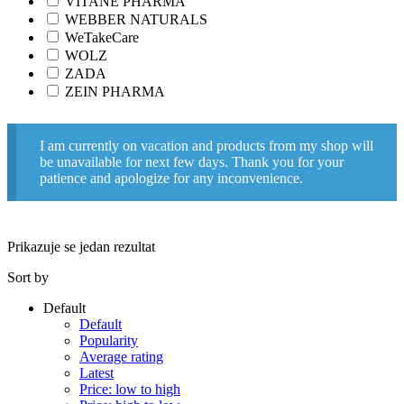
VITANE PHARMA
WEBBER NATURALS
WeTakeCare
WOLZ
ZADA
ZEIN PHARMA
I am currently on vacation and products from my shop will
be unavailable for next few days. Thank you for your
patience and apologize for any inconvenience.
Prikazuje se jedan rezultat
Sort by
Default
Default
Popularity
Average rating
Latest
Price: low to high