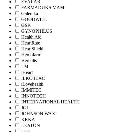
EVALAR
FARMADUKS MAM
Galenika
GOODWILL
GSK
GYNOPHILUS
Health Aid
HeartRate
HeartShield
Hemofarm
Herbalis
I-M
iHeart
ILKO ILAC
iLovehealth
IMMITEC
INNOTECH
INTERNATIONAL HEALTH
JGL
JOHNSON WAX
KRKA
LEATON
LEK