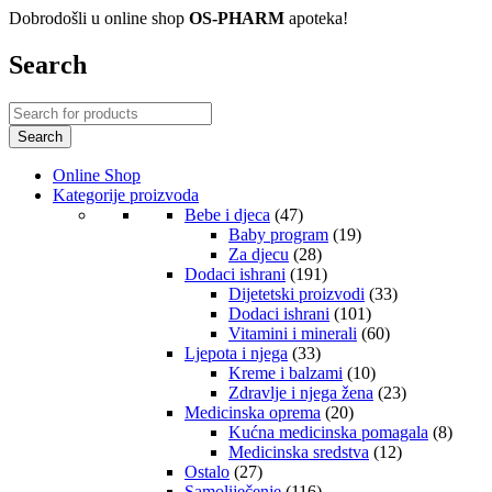
Dobrodošli u online shop
OS-PHARM
apoteka!
Search
Online Shop
Kategorije proizvoda
Bebe i djeca
(47)
Baby program
(19)
Za djecu
(28)
Dodaci ishrani
(191)
Dijetetski proizvodi
(33)
Dodaci ishrani
(101)
Vitamini i minerali
(60)
Ljepota i njega
(33)
Kreme i balzami
(10)
Zdravlje i njega žena
(23)
Medicinska oprema
(20)
Kućna medicinska pomagala
(8)
Medicinska sredstva
(12)
Ostalo
(27)
Samoliječenje
(116)