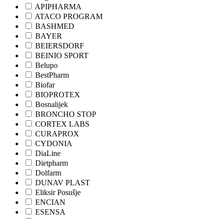
APIPHARMA
ATACO PROGRAM
BASHMED
BAYER
BEIERSDORF
BEINIO SPORT
Belupo
BestPharm
Biofar
BIOPROTEX
Bosnalijek
BRONCHO STOP
CORTEX LABS
CURAPROX
CYDONIA
DiaLine
Dietpharm
Dolfarm
DUNAV PLAST
Eliksir Posušje
ENCIAN
ESENSA