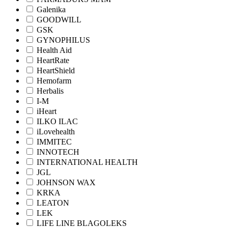
Galenika
GOODWILL
GSK
GYNOPHILUS
Health Aid
HeartRate
HeartShield
Hemofarm
Herbalis
I-M
iHeart
ILKO ILAC
iLovehealth
IMMITEC
INNOTECH
INTERNATIONAL HEALTH
JGL
JOHNSON WAX
KRKA
LEATON
LEK
LIFE LINE BLAGOLEKS