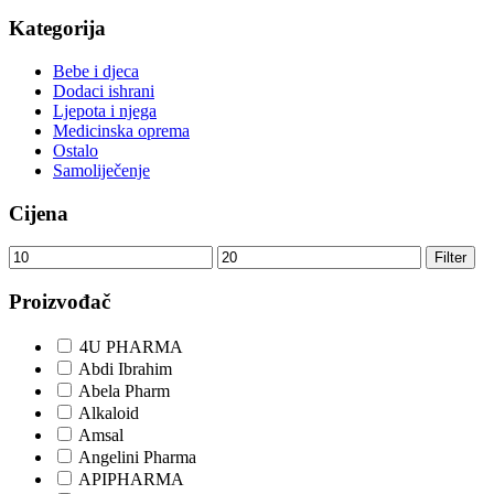
Kategorija
Bebe i djeca
Dodaci ishrani
Ljepota i njega
Medicinska oprema
Ostalo
Samoliječenje
Cijena
Minimalna
Maksimalna
Filter
cijena
cijena
Proizvođač
4U PHARMA
Abdi Ibrahim
Abela Pharm
Alkaloid
Amsal
Angelini Pharma
APIPHARMA