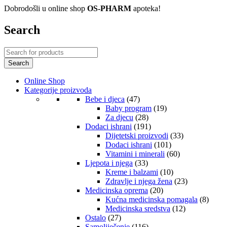
Dobrodošli u online shop
OS-PHARM
apoteka!
Search
Online Shop
Kategorije proizvoda
Bebe i djeca
(47)
Baby program
(19)
Za djecu
(28)
Dodaci ishrani
(191)
Dijetetski proizvodi
(33)
Dodaci ishrani
(101)
Vitamini i minerali
(60)
Ljepota i njega
(33)
Kreme i balzami
(10)
Zdravlje i njega žena
(23)
Medicinska oprema
(20)
Kućna medicinska pomagala
(8)
Medicinska sredstva
(12)
Ostalo
(27)
Samoliječenje
(116)