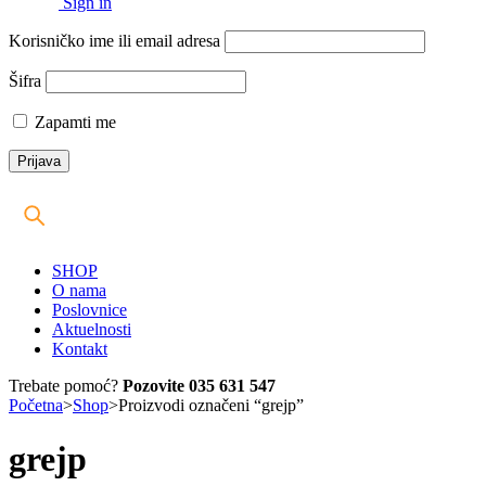
Sign in
Korisničko ime ili email adresa
Šifra
Zapamti me
SHOP
O nama
Poslovnice
Aktuelnosti
Kontakt
Trebate pomoć?
Pozovite 035 631 547
Početna
>
Shop
>
Proizvodi označeni “grejp”
grejp