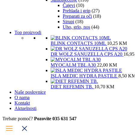
Čajevi
(10)
Prehlada i grip
(27)
Preparati za oči
(18)
Sirupi
(18)
Uho, grlo, nos
(44)
Top proizvodi
BLINK CONTACTS 10ML
10,25
KM
DR WOLZ SANUZELLA CPS A20
16,9
MYOCALM TBL A30
22,00
KM
ISLA MEDIC HYDRA PASTILE
8,50
K
DIET REFEMIN TB.
10,70
KM
Naše poslovnice
O nama
Kontakt
Aktuelnosti
Trebate pomoć?
Pozovite 035 631 547