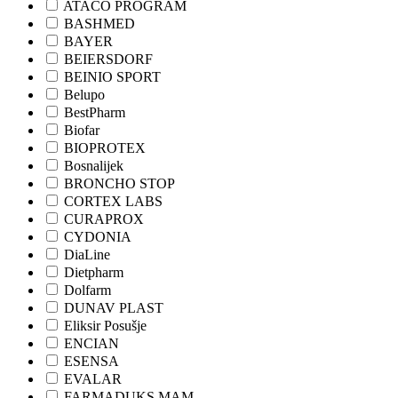
ATACO PROGRAM
BASHMED
BAYER
BEIERSDORF
BEINIO SPORT
Belupo
BestPharm
Biofar
BIOPROTEX
Bosnalijek
BRONCHO STOP
CORTEX LABS
CURAPROX
CYDONIA
DiaLine
Dietpharm
Dolfarm
DUNAV PLAST
Eliksir Posušje
ENCIAN
ESENSA
EVALAR
FARMADUKS MAM