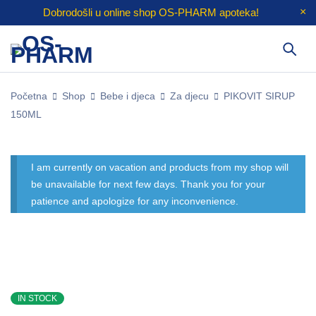
Dobrodošli u online shop
OS-PHARM
apoteka!
Početna
Shop
Bebe i djeca
Za djecu
PIKOVIT SIRUP
150ML
I am currently on vacation and products from my shop will
be unavailable for next few days. Thank you for your
patience and apologize for any inconvenience.
IN STOCK