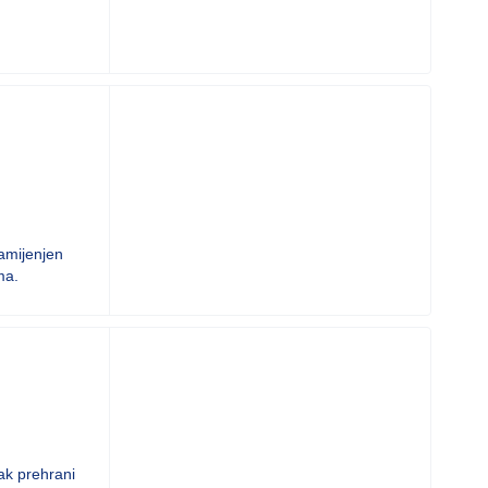
amijenjen
ma.
tak prehrani