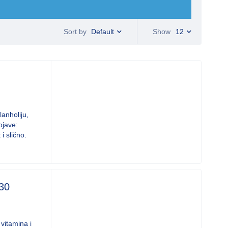
Default
Show
12
Sort by
anholiju,
ojave:
i slično.
30
vitamina i