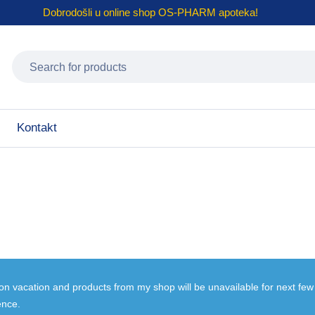
Dobrodošli u online shop
OS-PHARM
apoteka!
Kontakt
 on vacation and products from my shop will be unavailable for next fe
ence.