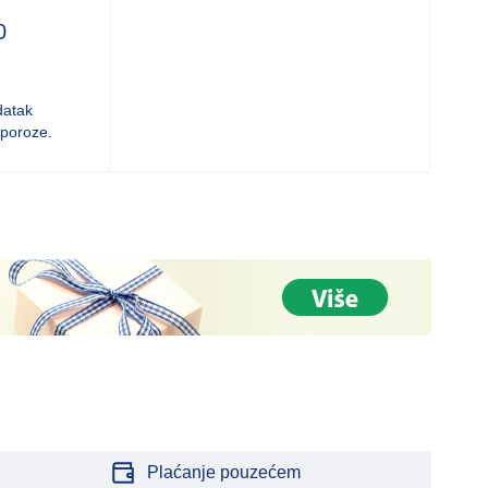
0
datak
oporoze.
Plaćanje pouzećem