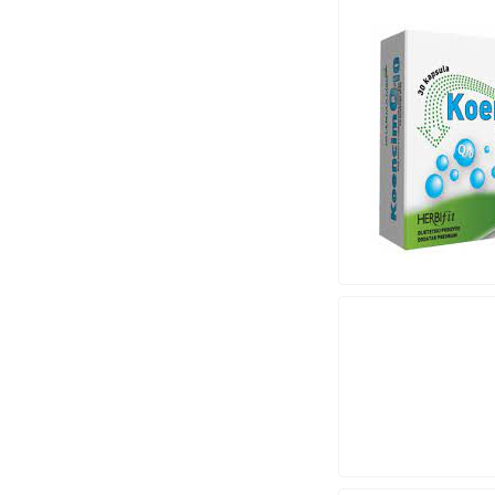
CYDONIA
DiaLine
Dietpharm
Dolfarm
DUNAV PLAST
Eliksir Posušje
ENCIAN
ESENSA
EVALAR
FARMADUKS MAM
Galenika
GOODWILL