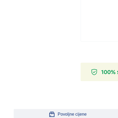
GSK
GYNOPHILUS
Health Aid
HeartRate
HeartShield
Hemofarm
Herbalis
I-M
iHeart
ILKO ILAC
iLovehealth
IMMITEC
Povoljne cijene
INNOTECH