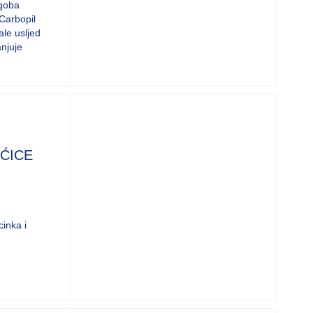
egoba
 Carbopil
ale usljed
anjuje
EĆICE
inka i