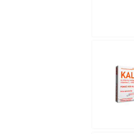
ATACO PROGRAM
BASHMED
BAYER
BEIERSDORF
BEINIO SPORT
Belupo
BestPharm
Biofar
BIOPROTEX
Bosnalijek
BRONCHO STOP
CORTEX LABS
CURAPROX