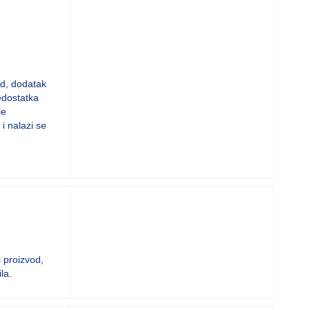
od, dodatak
edostatka
je
i nalazi se
 proizvod,
la.