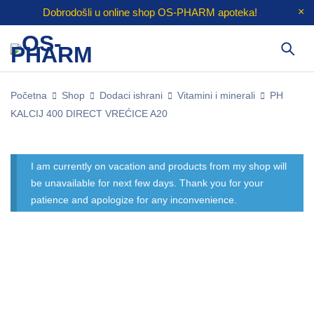
Dobrodošli u online shop
OS-PHARM
apoteka!
Početna
Shop
Dodaci ishrani
Vitamini i minerali
PH
KALCIJ 400 DIRECT VREĆICE A20
I am currently on vacation and products from my shop will
be unavailable for next few days. Thank you for your
patience and apologize for any inconvenience.