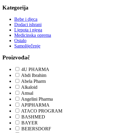
Kategorija
Bebe i djeca
Dodaci ishrani
Ljepota i njega
Medicinska oprema
Ostalo
Samoliječenje
Proizvođač
4U PHARMA
Abdi Ibrahim
Abela Pharm
Alkaloid
Amsal
Angelini Pharma
APIPHARMA
ATACO PROGRAM
BASHMED
BAYER
BEIERSDORF