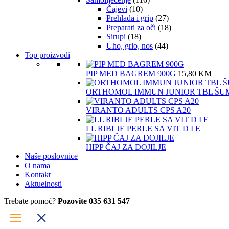
Čajevi
(10)
Prehlada i grip
(27)
Preparati za oči
(18)
Sirupi
(18)
Uho, grlo, nos
(44)
Top proizvodi
PIP MED BAGREM 900G
15,80
KM
ORTHOMOL IMMUN JUNIOR TBL ŠU
VIRANTO ADULTS CPS A20
LL RIBLJE PERLE SA VIT D I E
HIPP ČAJ ZA DOJILJE
Naše poslovnice
O nama
Kontakt
Aktuelnosti
Trebate pomoć?
Pozovite 035 631 547