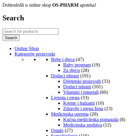
Dobrodošli u online shop
OS-PHARM
apoteka!
Search
Online Shop
Kategorije proizvoda
Bebe i djeca
(47)
Baby program
(19)
Za djecu
(28)
Dodaci ishrani
(191)
Dijetetski proizvodi
(33)
Dodaci ishrani
(101)
Vitamini i minerali
(60)
Ljepota i njega
(33)
Kreme i balzami
(10)
Zdravlje i njega žena
(23)
Medicinska oprema
(20)
Kućna medicinska pomagala
(8)
Medicinska sredstva
(12)
Ostalo
(27)
Samoliječenje
(116)