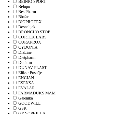
BEINIO SPORT
Belupo
BestPharm
Biofar
BIOPROTEX
Bosnalijek
BRONCHO STOP
CORTEX LABS
CURAPROX
CYDONIA
DiaLine
Dietpharm
Dolfarm
DUNAV PLAST
Eliksir Posušje
ENCIAN
ESENSA
EVALAR
FARMADUKS MAM
Galenika
GOODWILL
GSK
GYNOPHILUS