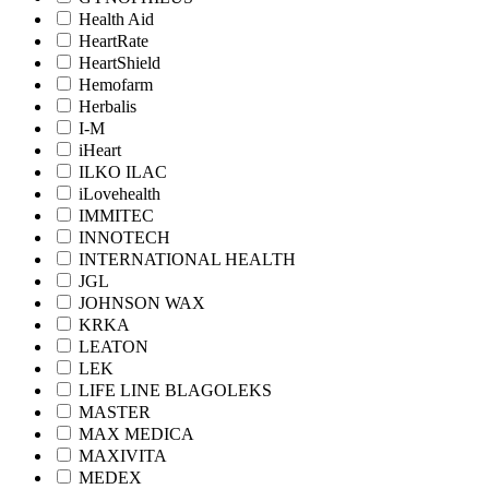
Health Aid
HeartRate
HeartShield
Hemofarm
Herbalis
I-M
iHeart
ILKO ILAC
iLovehealth
IMMITEC
INNOTECH
INTERNATIONAL HEALTH
JGL
JOHNSON WAX
KRKA
LEATON
LEK
LIFE LINE BLAGOLEKS
MASTER
MAX MEDICA
MAXIVITA
MEDEX