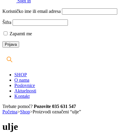
Sign in
Korisničko ime ili email adresa
Šifra
Zapamti me
SHOP
O nama
Poslovnice
Aktuelnosti
Kontakt
Trebate pomoć?
Pozovite 035 631 547
Početna
>
Shop
>
Proizvodi označeni “ulje”
ulje