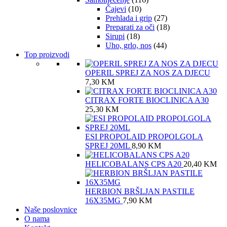
Čajevi
(10)
Prehlada i grip
(27)
Preparati za oči
(18)
Sirupi
(18)
Uho, grlo, nos
(44)
Top proizvodi
OPERIL SPREJ ZA NOS ZA DJECU
7,30
KM
CITRAX FORTE BIOCLINICA A30
25,30
KM
ESI PROPOLAID PROPOLGOLA
SPREJ 20ML
8,90
KM
HELICOBALANS CPS A20
20,40
KM
HERBION BRŠLJAN PASTILE
16X35MG
7,90
KM
Naše poslovnice
O nama