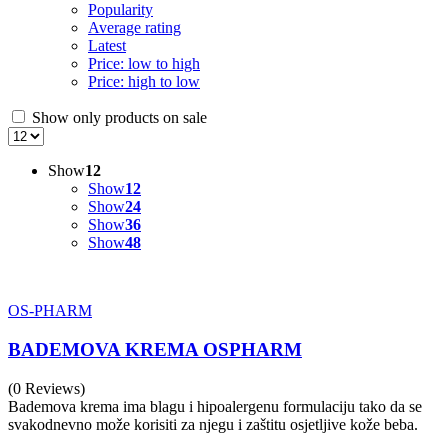
Popularity
Average rating
Latest
Price: low to high
Price: high to low
Show only products on sale
Show
12
Show
12
Show
24
Show
36
Show
48
OS-PHARM
BADEMOVA KREMA OSPHARM
(0 Reviews)
Bademova krema ima blagu i hipoalergenu formulaciju tako da se
svakodnevno može korisiti za njegu i zaštitu osjetljive kože beba.