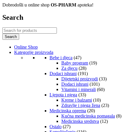
Dobrodošli u online shop
OS-PHARM
apoteka!
Search
Online Shop
Kategorije proizvoda
Bebe i djeca
(47)
Baby program
(19)
Za djecu
(28)
Dodaci ishrani
(191)
Dijetetski proizvodi
(33)
Dodaci ishrani
(101)
Vitamini i minerali
(60)
Ljepota i njega
(33)
Kreme i balzami
(10)
Zdravlje i njega žena
(23)
Medicinska oprema
(20)
Kućna medicinska pomagala
(8)
Medicinska sredstva
(12)
Ostalo
(27)
Samoliječenje
(116)