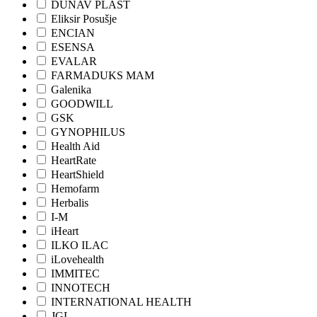
DUNAV PLAST
Eliksir Posušje
ENCIAN
ESENSA
EVALAR
FARMADUKS MAM
Galenika
GOODWILL
GSK
GYNOPHILUS
Health Aid
HeartRate
HeartShield
Hemofarm
Herbalis
I-M
iHeart
ILKO ILAC
iLovehealth
IMMITEC
INNOTECH
INTERNATIONAL HEALTH
JGL