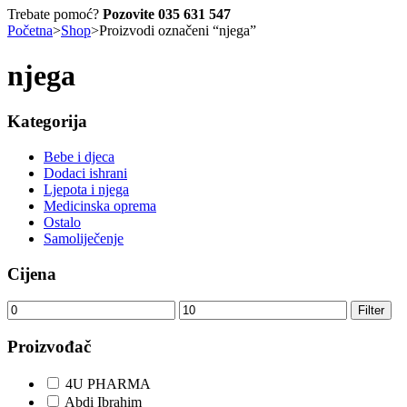
Trebate pomoć?
Pozovite 035 631 547
Početna
>
Shop
>
Proizvodi označeni “njega”
njega
Kategorija
Bebe i djeca
Dodaci ishrani
Ljepota i njega
Medicinska oprema
Ostalo
Samoliječenje
Cijena
Minimalna
Maksimalna
Filter
cijena
cijena
Proizvođač
4U PHARMA
Abdi Ibrahim