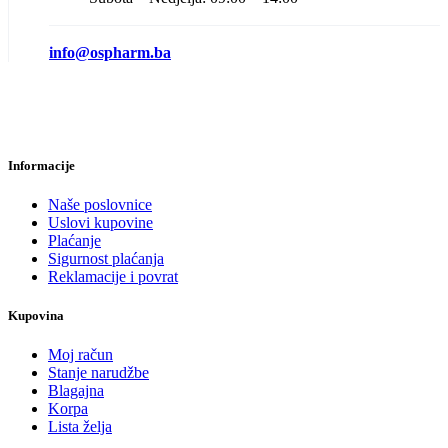
info@ospharm.ba
Informacije
Naše poslovnice
Uslovi kupovine
Plaćanje
Sigurnost plaćanja
Reklamacije i povrat
Kupovina
Moj račun
Stanje narudžbe
Blagajna
Korpa
Lista želja