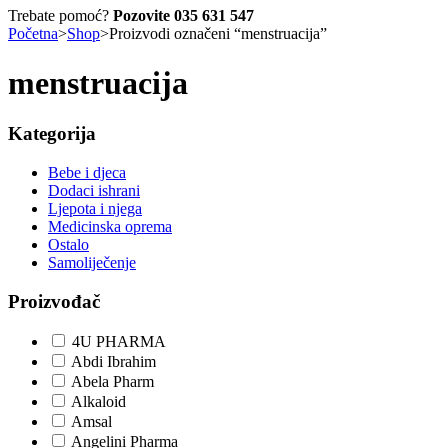
Trebate pomoć?
Pozovite 035 631 547
Početna
>
Shop
>
Proizvodi označeni “menstruacija”
menstruacija
Kategorija
Bebe i djeca
Dodaci ishrani
Ljepota i njega
Medicinska oprema
Ostalo
Samoliječenje
Proizvođač
4U PHARMA
Abdi Ibrahim
Abela Pharm
Alkaloid
Amsal
Angelini Pharma