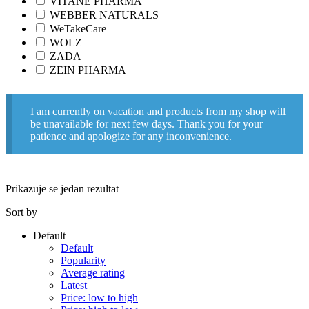
VITANE PHARMA
WEBBER NATURALS
WeTakeCare
WOLZ
ZADA
ZEIN PHARMA
I am currently on vacation and products from my shop will
be unavailable for next few days. Thank you for your
patience and apologize for any inconvenience.
Prikazuje se jedan rezultat
Sort by
Default
Default
Popularity
Average rating
Latest
Price: low to high