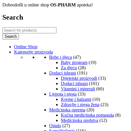
Dobrodošli u online shop
OS-PHARM
apoteka!
Search
Online Shop
Kategorije proizvoda
Bebe i djeca
(47)
Baby program
(19)
Za djecu
(28)
Dodaci ishrani
(191)
Dijetetski proizvodi
(33)
Dodaci ishrani
(101)
Vitamini i minerali
(60)
Ljepota i njega
(33)
Kreme i balzami
(10)
Zdravlje i njega žena
(23)
Medicinska oprema
(20)
Kućna medicinska pomagala
(8)
Medicinska sredstva
(12)
Ostalo
(27)
Samoliječenje
(116)