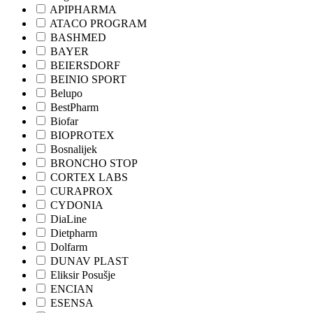
APIPHARMA
ATACO PROGRAM
BASHMED
BAYER
BEIERSDORF
BEINIO SPORT
Belupo
BestPharm
Biofar
BIOPROTEX
Bosnalijek
BRONCHO STOP
CORTEX LABS
CURAPROX
CYDONIA
DiaLine
Dietpharm
Dolfarm
DUNAV PLAST
Eliksir Posušje
ENCIAN
ESENSA