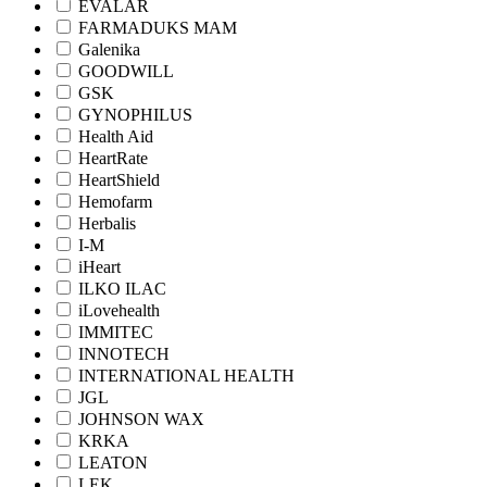
EVALAR
FARMADUKS MAM
Galenika
GOODWILL
GSK
GYNOPHILUS
Health Aid
HeartRate
HeartShield
Hemofarm
Herbalis
I-M
iHeart
ILKO ILAC
iLovehealth
IMMITEC
INNOTECH
INTERNATIONAL HEALTH
JGL
JOHNSON WAX
KRKA
LEATON
LEK