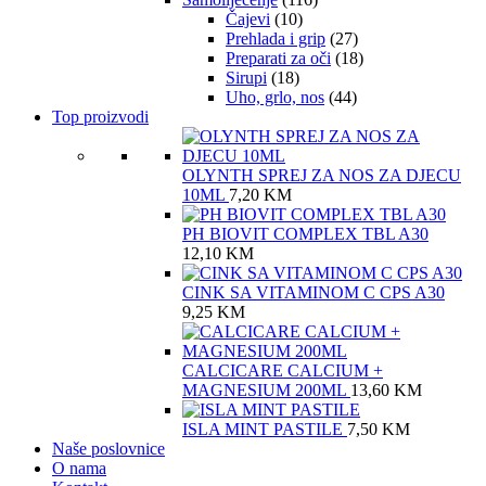
Čajevi
(10)
Prehlada i grip
(27)
Preparati za oči
(18)
Sirupi
(18)
Uho, grlo, nos
(44)
Top proizvodi
OLYNTH SPREJ ZA NOS ZA DJECU
10ML
7,20
KM
PH BIOVIT COMPLEX TBL A30
12,10
KM
CINK SA VITAMINOM C CPS A30
9,25
KM
CALCICARE CALCIUM +
MAGNESIUM 200ML
13,60
KM
ISLA MINT PASTILE
7,50
KM
Naše poslovnice
O nama