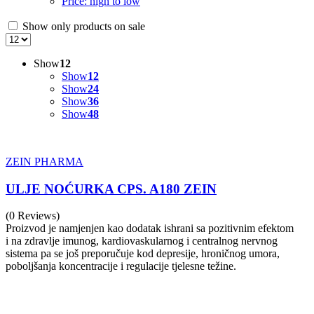
Price: high to low
Show only products on sale
Show
12
Show
12
Show
24
Show
36
Show
48
ZEIN PHARMA
ULJE NOĆURKA CPS. A180 ZEIN
(0 Reviews)
Proizvod je namjenjen kao dodatak ishrani sa pozitivnim efektom
i na zdravlje imunog, kardiovaskularnog i centralnog nervnog
sistema pa se još preporučuje kod depresije, hroničnog umora,
poboljšanja koncentracije i regulacije tjelesne težine.