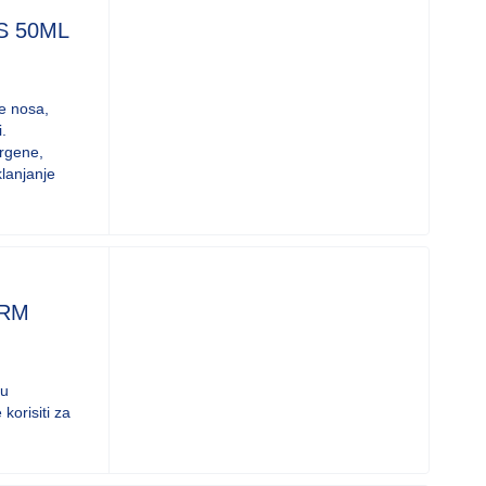
S 50ML
ce nosa,
.
ergene,
klanjanje
ARM
nu
korisiti za