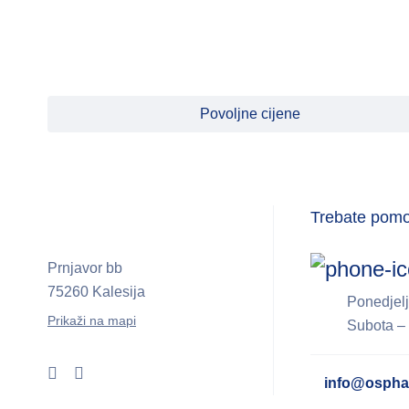
MEDIMPEX
MEDIS
MICROLIFE
Povoljne cijene
MILUPA
MOSQUITO
MyMedi
Trebate pom
Natumin Pharma
NATUR PRODUCT
Prnjavor bb
PHARMA
75260 Kalesija
Ponedjelj
Natural Wealth
Prikaži na mapi
Subota – 
NATURES AID
NEO ANGIN
info@ospha
NOBEL