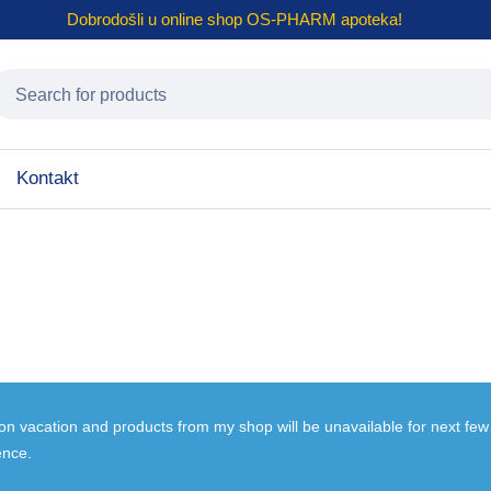
Dobrodošli u online shop
OS-PHARM
apoteka!
Kontakt
 on vacation and products from my shop will be unavailable for next fe
ence.