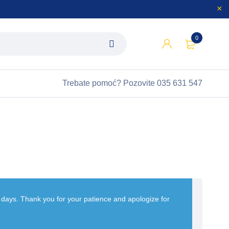
0
Trebate pomoć?
Pozovite 035 631 547
w days. Thank you for your patience and apologize for