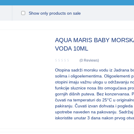
Show only products on sale
AQUA MARIS BABY MORSK
VODA 10ML
(0 Reviews)
Otopina sadrži morsku vodu iz Jadrana b
solima i oligoelementima. Oligoelementi pr
otopini imaju važnu ulogu u održavanju 
funkcije sluznice nosa što omogućava pr
gornjih dišnih puteva. Bez konzervansa. 
čuvati na temperaturi do 25°C u original
pakiranju. Čuvati izvan dohvata i pogleda
upotrebe naveden na pakovanju. Sadržaj
iskoristite unutar 3 dana nakon prvog otv