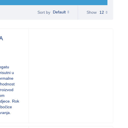
Default
Show
12
Sort by
A
ogatu
isutni u
normalne
ohodnost
Proizvod
nom
 djece. Rok
 bočice
aranja.