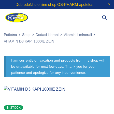
Dobrodošli u online shop
OS-PHARM
apoteka!
Početna
Shop
Dodaci ishrani
Vitamini i minerali
VITAMIN D3 KAPI 1000IE ZEIN
I am currently on vacation and products from my shop will
be unavailable for next few days. Thank you for your
patience and apologize for any inconvenience.
IN STOCK