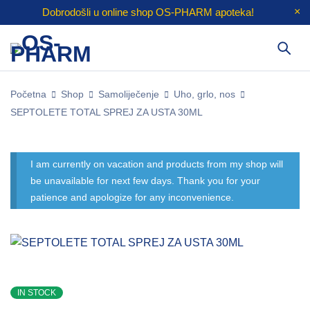
Dobrodošli u online shop
OS-PHARM
apoteka!
Početna
Shop
Samoliječenje
Uho, grlo, nos
SEPTOLETE TOTAL SPREJ ZA USTA 30ML
I am currently on vacation and products from my shop will
be unavailable for next few days. Thank you for your
patience and apologize for any inconvenience.
IN STOCK