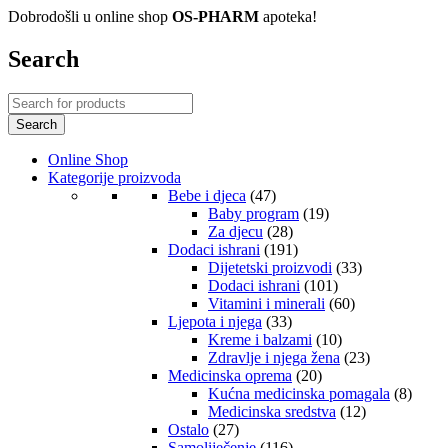
Dobrodošli u online shop
OS-PHARM
apoteka!
Search
Online Shop
Kategorije proizvoda
Bebe i djeca
(47)
Baby program
(19)
Za djecu
(28)
Dodaci ishrani
(191)
Dijetetski proizvodi
(33)
Dodaci ishrani
(101)
Vitamini i minerali
(60)
Ljepota i njega
(33)
Kreme i balzami
(10)
Zdravlje i njega žena
(23)
Medicinska oprema
(20)
Kućna medicinska pomagala
(8)
Medicinska sredstva
(12)
Ostalo
(27)
Samoliječenje
(116)