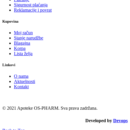
Sigurnost plaćanja
Reklamacije i povrat
Kupovina
Moj račun
Stanje narudžbe
Blagajna
Korpa
Lista želja
Linkovi
O nama
Aktuelnosti
Kontakt
© 2021 Apoteke OS-PHARM. Sva prava zadržana.
Developed by
Devops