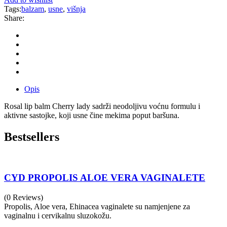
Tags:
balzam
,
usne
,
višnja
Share:
Opis
Rosal lip balm Cherry lady sadrži neodoljivu voćnu formulu i
aktivne sastojke, koji usne čine mekima poput baršuna.
Bestsellers
CYD PROPOLIS ALOE VERA VAGINALETE
(0 Reviews)
Propolis, Aloe vera, Ehinacea vaginalete su namjenjene za
vaginalnu i cervikalnu sluzokožu.