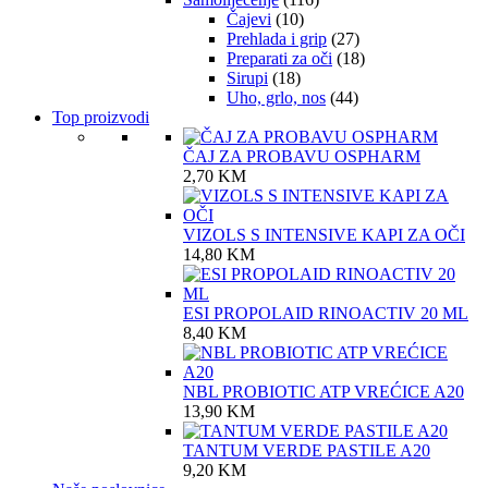
Čajevi
(10)
Prehlada i grip
(27)
Preparati za oči
(18)
Sirupi
(18)
Uho, grlo, nos
(44)
Top proizvodi
ČAJ ZA PROBAVU OSPHARM
2,70
KM
VIZOLS S INTENSIVE KAPI ZA OČI
14,80
KM
ESI PROPOLAID RINOACTIV 20 ML
8,40
KM
NBL PROBIOTIC ATP VREĆICE A20
13,90
KM
TANTUM VERDE PASTILE A20
9,20
KM