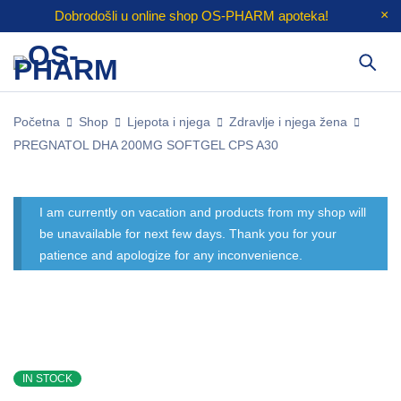
Dobrodošli u online shop
OS-PHARM
apoteka!
Početna
Shop
Ljepota i njega
Zdravlje i njega žena
PREGNATOL DHA 200MG SOFTGEL CPS A30
I am currently on vacation and products from my shop will
be unavailable for next few days. Thank you for your
patience and apologize for any inconvenience.
IN STOCK