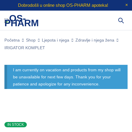
Dobrodošli u online shop
OS-PHARM
apoteka!
Početna
Shop
Ljepota i njega
Zdravlje i njega žena
IRIGATOR KOMPLET
I am currently on vacation and products from my shop will
be unavailable for next few days. Thank you for your
patience and apologize for any inconvenience.
IN STOCK