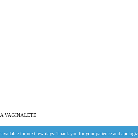
A VAGINALETE
navailable for next few days. Thank you for your patience and apologiz