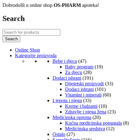
Dobrodošli u online shop
OS-PHARM
apoteka!
Search
Online Shop
Kategorije proizvoda
Bebe i djeca
(47)
Baby program
(19)
Za djecu
(28)
Dodaci ishrani
(191)
Dijetetski proizvodi
(33)
Dodaci ishrani
(101)
Vitamini i minerali
(60)
Ljepota i njega
(33)
Kreme i balzami
(10)
Zdravlje i njega žena
(23)
Medicinska oprema
(20)
Kućna medicinska pomagala
(8)
Medicinska sredstva
(12)
Ostalo
(27)
Samoliječenje
(116)