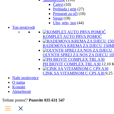
Čajevi
(10)
Prehlada i grip
(27)
Preparati za oči
(18)
Sirupi
(18)
Uho, grlo, nos
(44)
Top proizvodi
KOMPLET AUTO PRVA POMOĆ
BADEMOVA KREMA ZA DJECU 150M
OLYNTH SPREJ ZA NOS ZA DJECU 1
PH BIOVIT COMPLEX TBL A30
12,10
CINK SA VITAMINOM C CPS A30
9,25
Naše poslovnice
O nama
Kontakt
Aktuelnosti
Trebate pomoć?
Pozovite 035 631 547