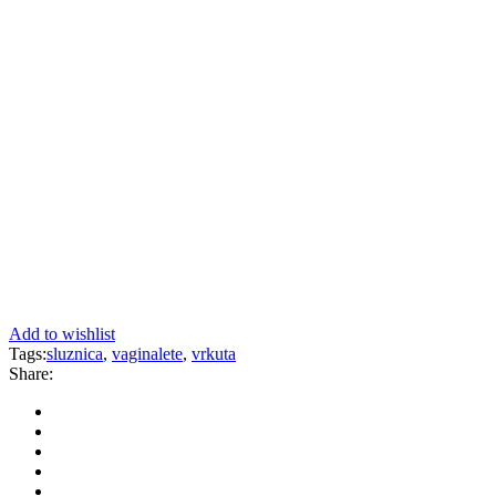
Add to wishlist
Tags:
sluznica
,
vaginalete
,
vrkuta
Share: