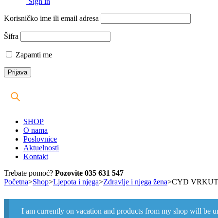
Sign in
Korisničko ime ili email adresa
Šifra
Zapamti me
SHOP
O nama
Poslovnice
Aktuelnosti
Kontakt
Trebate pomoć?
Pozovite 035 631 547
Početna
>
Shop
>
Ljepota i njega
>
Zdravlje i njega žena
>
CYD VRKUT
I am currently on vacation and products from my shop will be u