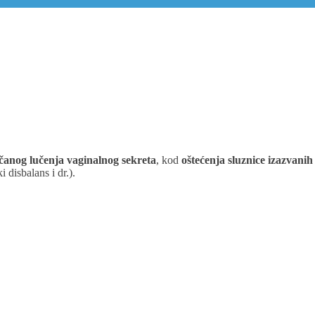
anog lučenja vaginalnog sekreta
,
kod
oštećenja sluznice izazvani
 disbalans i dr.).