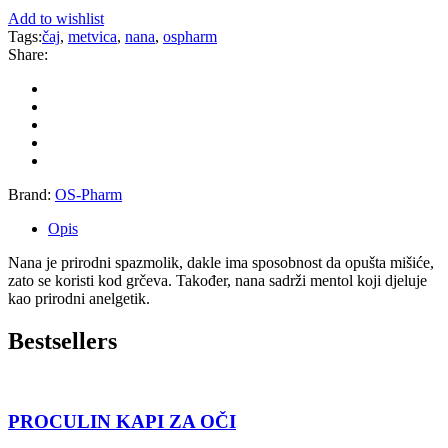
Add to wishlist
Tags:
čaj
,
metvica
,
nana
,
ospharm
Share:
Brand:
OS-Pharm
Opis
Nana je prirodni spazmolik, dakle ima sposobnost da opušta mišiće,
zato se koristi kod grčeva. Također, nana sadrži mentol koji djeluje
kao prirodni anelgetik.
Bestsellers
PROCULIN KAPI ZA OČI