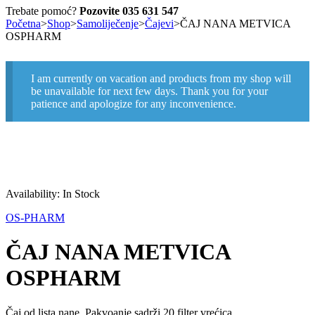
Trebate pomoć?
Pozovite 035 631 547
Početna
>
Shop
>
Samoliječenje
>
Čajevi
>
ČAJ NANA METVICA
OSPHARM
I am currently on vacation and products from my shop will
be unavailable for next few days. Thank you for your
patience and apologize for any inconvenience.
Availability:
In Stock
OS-PHARM
ČAJ NANA METVICA
OSPHARM
Čaj od lista nane. Pakvoanje sadrži 20 filter vrećica.