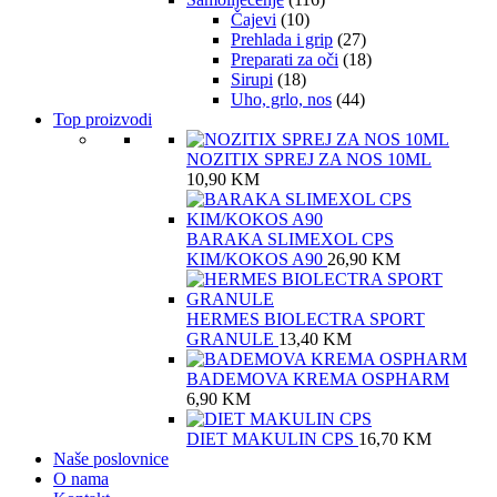
Čajevi
(10)
Prehlada i grip
(27)
Preparati za oči
(18)
Sirupi
(18)
Uho, grlo, nos
(44)
Top proizvodi
NOZITIX SPREJ ZA NOS 10ML
10,90
KM
BARAKA SLIMEXOL CPS
KIM/KOKOS A90
26,90
KM
HERMES BIOLECTRA SPORT
GRANULE
13,40
KM
BADEMOVA KREMA OSPHARM
6,90
KM
DIET MAKULIN CPS
16,70
KM
Naše poslovnice
O nama