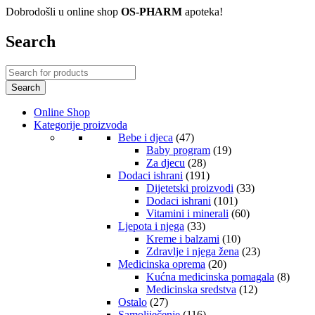
Dobrodošli u online shop
OS-PHARM
apoteka!
Search
Online Shop
Kategorije proizvoda
Bebe i djeca
(47)
Baby program
(19)
Za djecu
(28)
Dodaci ishrani
(191)
Dijetetski proizvodi
(33)
Dodaci ishrani
(101)
Vitamini i minerali
(60)
Ljepota i njega
(33)
Kreme i balzami
(10)
Zdravlje i njega žena
(23)
Medicinska oprema
(20)
Kućna medicinska pomagala
(8)
Medicinska sredstva
(12)
Ostalo
(27)
Samoliječenje
(116)