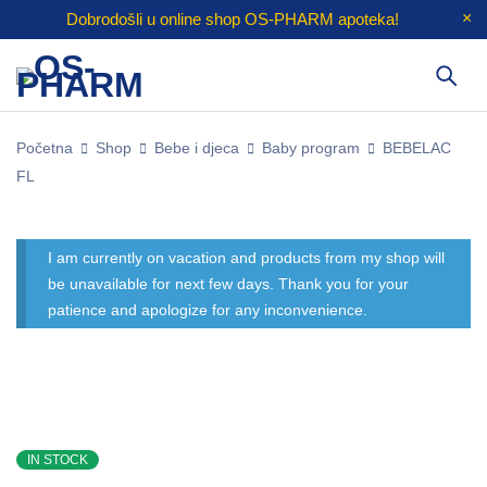
Dobrodošli u online shop
OS-PHARM
apoteka!
Početna
Shop
Bebe i djeca
Baby program
BEBELAC
FL
I am currently on vacation and products from my shop will
be unavailable for next few days. Thank you for your
patience and apologize for any inconvenience.
IN STOCK