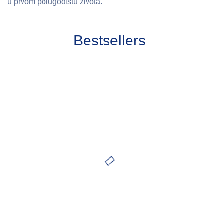
u prvom polugodištu života.
Bestsellers