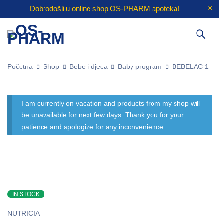
Dobrodošli u online shop
OS-PHARM
apoteka!
Početna
Shop
Bebe i djeca
Baby program
BEBELAC 1
I am currently on vacation and products from my shop will
be unavailable for next few days. Thank you for your
patience and apologize for any inconvenience.
IN STOCK
NUTRICIA